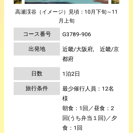
高瀬渓谷（イメージ）見頃：10月下旬～11
月上旬
コース番号
G3789-906
出発地
近畿/大阪府, 近畿/京
都府
日数
1泊2日
旅行条件
最少催行人員：12名
様
朝食：1回／昼食：2
回(うち弁当１回)／夕
食：1回