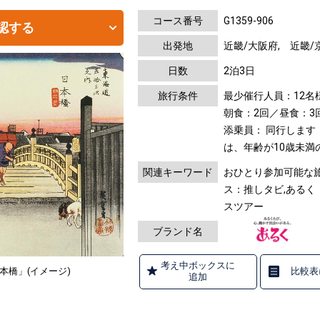
コース番号
G1359-906
認する
出発地
近畿/大阪府, 近畿/
日数
2泊3日
旅行条件
最少催行人員：12名
朝食：2回／昼食：3
添乗員： 同行します
は、年齢が10歳未
関連キーワード
おひとり参加可能な旅
ス：推しタビ,あるく
スツアー
ブランド名
考え中ボックスに
比較表
本橋」(イメージ)
追加