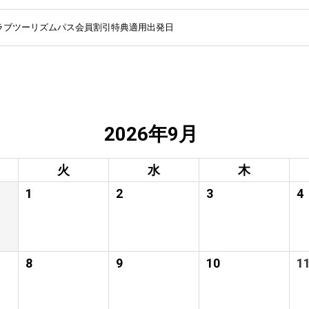
ラブツーリズムパス会員割引特典適用出発日
2026年9月
火
水
木
1
2
3
4
8
9
10
1