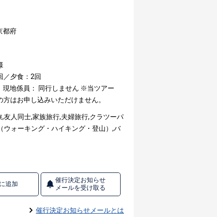
京都府
様
回／夕食：2回
現地係員： 同行しません
※当ツアー
満の方はお申し込みいただけません。
,友人同士,家族旅行,夫婦旅行,クラツーパ
（ウォーキング・ハイキング・登山）,バ
催行決定お知らせ
に追加
メールを受け取る
催行決定お知らせメールとは