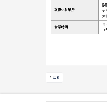
関
取扱い営業所
〒5
大
月
営業時間
（
戻る