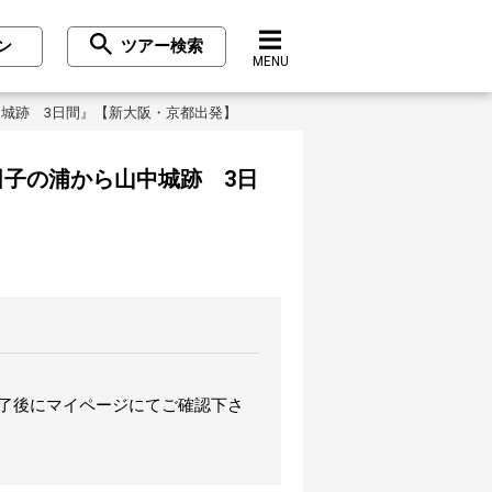
ン
ツアー検索
MENU
中城跡 3日間』【新大阪・京都出発】
田子の浦から山中城跡 3日
完了後にマイページにてご確認下さ