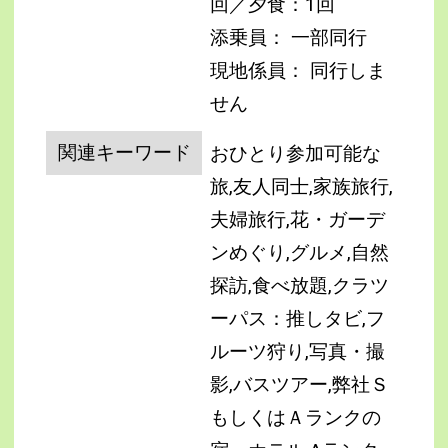
回／夕食：1回
添乗員： 一部同行
現地係員： 同行しま
せん
関連キーワード
おひとり参加可能な
旅,友人同士,家族旅行,
夫婦旅行,花・ガーデ
ンめぐり,グルメ,自然
探訪,食べ放題,クラツ
ーパス：推しタビ,フ
ルーツ狩り,写真・撮
影,バスツアー,弊社Ｓ
もしくはＡランクの