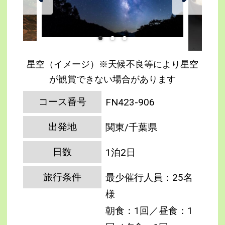
星空（イメージ）※天候不良等により星空
が観賞できない場合があります
コース番号
FN423-906
出発地
関東/千葉県
日数
1泊2日
旅行条件
最少催行人員：25名
様
朝食：1回／昼食：1