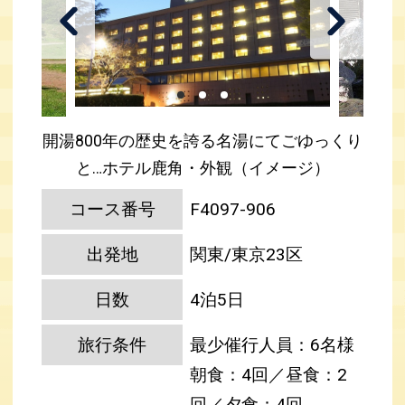
開湯800年の歴史を誇る名湯にてごゆっくり
と…ホテル鹿角・外観（イメージ）
コース番号
F4097-906
出発地
関東/東京23区
日数
4泊5日
旅行条件
最少催行人員：6名様
朝食：4回／昼食：2
回／夕食：4回