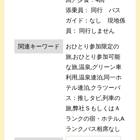
添乗員： 同行 バス
ガイド：なし
現地係
員： 同行しません
関連キーワード
おひとり参加限定の
旅,おひとり参加可能
な旅,温泉,グリーン車
利用,温泉連泊,同一ホ
テル連泊,クラツーパ
ス：推しタビ,列車の
旅,弊社ＳもしくはＡ
ランクの宿・ホテル,A
ランク,バス相席なし