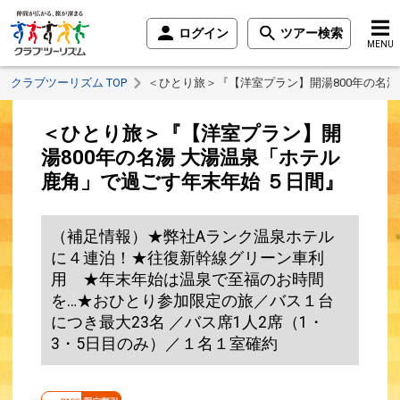
ログイン
ツアー検索
MENU
クラブツーリズム TOP
＜ひとり旅＞『【洋室プラン】開湯800年の名湯
＜ひとり旅＞『【洋室プラン】開
湯800年の名湯 大湯温泉「ホテル
鹿角」で過ごす年末年始 ５日間』
（補足情報）★弊社Aランク温泉ホテル
に４連泊！★往復新幹線グリーン車利
用 ★年末年始は温泉で至福のお時間
を…★おひとり参加限定の旅／バス１台
につき最大23名 ／バス席1人2席（1・
3・5日目のみ）／１名１室確約