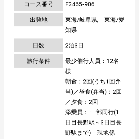
コース番号
F3465-906
出発地
東海/岐阜県, 東海/愛
知県
日数
2泊3日
旅行条件
最少催行人員：12名
様
朝食：2回(うち1回弁
当)／昼食(弁当)：2回
／夕食：2回
添乗員： 一部同行(1
日目長野駅～3日目長
野駅まで)
現地係