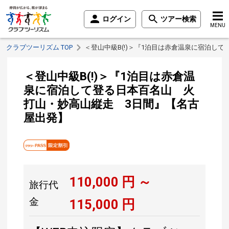
ログイン
ツアー検索
MENU
クラブツーリズム TOP
＜登山中級B(!)＞『1泊目は赤倉温泉に宿泊し
＜登山中級B(!)＞『1泊目は赤倉温
泉に宿泊して登る日本百名山 火
打山・妙高山縦走 3日間』【名古
屋出発】
110,000
円 ～
旅行代
金
115,000
円