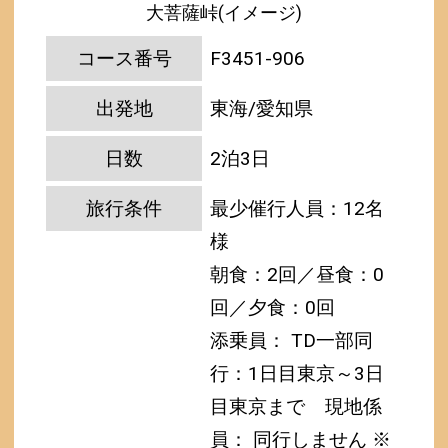
大菩薩峠(イメージ)
コース番号
F3451-906
出発地
東海/愛知県
日数
2泊3日
旅行条件
最少催行人員：12名
様
朝食：2回／昼食：0
回／夕食：0回
添乗員： TD一部同
行：1日目東京～3日
目東京まで
現地係
員： 同行しません
※