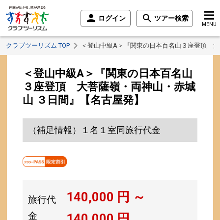
ログイン
ツアー検索
MENU
クラブツーリズム TOP
＜登山中級A＞『関東の日本百名山３座登頂 大
＜登山中級A＞『関東の日本百名山
３座登頂 大菩薩嶺・両神山・赤城
山 ３日間』【名古屋発】
（補足情報）１名１室同旅行代金
140,000
円 ～
旅行代
金
140,000
円