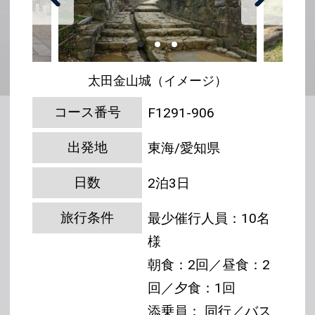
太田金山城（イメージ）
コース番号
F1291-906
出発地
東海/愛知県
日数
2泊3日
旅行条件
最少催行人員：10名
様
朝食：2回／昼食：2
回／夕食：1回
添乗員： 同行／バス