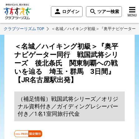
ログイン
ツアー検索
MENU
クラブツーリズム TOP
＜名城／ハイキング初級＞『奥平ナビゲーター同
＜名城／ハイキング初級＞『奥平
ナビゲーター同行 戦国武将シリ
ーズ 後北条氏 関東制覇への戦
いを辿る 埼玉・群馬 3日間』
【JR名古屋駅出発】
（補足情報）戦国武将シリーズ／オリジ
ナル資料付き／ガイディングレシーバー
付き／1名1室同旅行代金