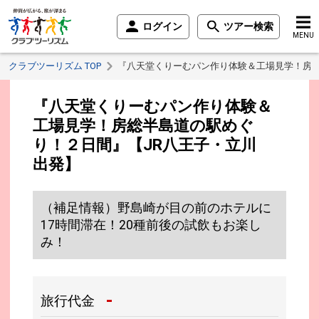
ログイン
ツアー検索
MENU
クラブツーリズム TOP
『八天堂くりーむパン作り体験＆工場見学！房総
『八天堂くりーむパン作り体験＆
工場見学！房総半島道の駅めぐ
り！２日間』【JR八王子・立川
出発】
（補足情報）野島崎が目の前のホテルに
17時間滞在！20種前後の試飲もお楽し
み！
-
旅行代金