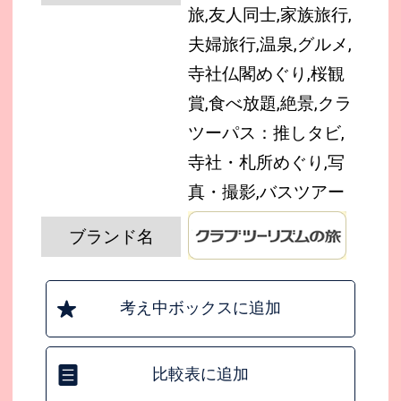
旅,友人同士,家族旅行,
夫婦旅行,温泉,グルメ,
寺社仏閣めぐり,桜観
賞,食べ放題,絶景,クラ
ツーパス：推しタビ,
寺社・札所めぐり,写
真・撮影,バスツアー
ブランド名
考え中ボックスに追加
比較表に追加