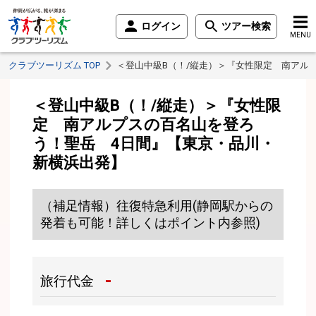
ログイン
ツアー検索
MENU
クラブツーリズム TOP
＜登山中級B（！/縦走）＞『女性限定 南アル
＜登山中級B（！/縦走）＞『女性限
定 南アルプスの百名山を登ろ
う！聖岳 4日間』【東京・品川・
新横浜出発】
（補足情報）往復特急利用(静岡駅からの
発着も可能！詳しくはポイント内参照)
-
旅行代金