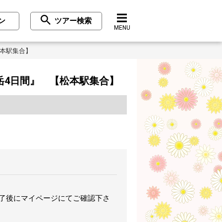
ン
ツアー検索
MENU
松本駅集合】
岳4日間』 【松本駅集合】
完了後にマイページにてご確認下さ