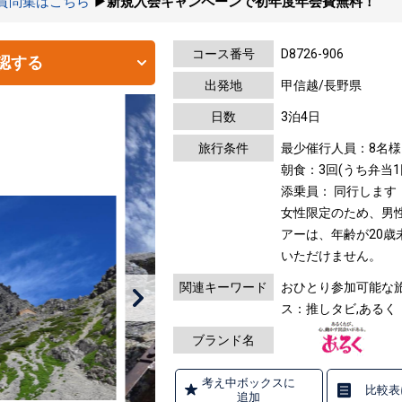
の質問集はこちら
▶新規入会キャンペーンで初年度年会費無料！
コース番号
D8726-906
認する
出発地
甲信越/長野県
日数
3泊4日
旅行条件
最少催行人員：8名様
朝食：3回(うち弁当
添乗員： 同行します
女性限定のため、男
アーは、年齢が20歳
いただけません。
関連キーワード
おひとり参加可能な旅
ス：推しタビ,ある
ブランド名
考え中ボックスに
比較表
追加