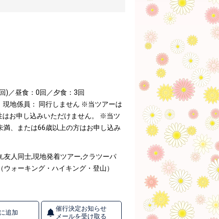
1回)／昼食：0回／夕食：3回
現地係員： 同行しません
※当ツアーは
性はお申し込みいただけません。
※当ツ
未満、または66歳以上の方はお申し込み
,友人同士,現地発着ツアー,クラツーパ
く（ウォーキング・ハイキング・登山）
催行決定お知らせ
に追加
メールを受け取る