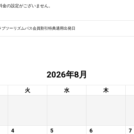
料金の設定がございません。
ラブツーリズムパス会員割引特典適用出発日
2026年8月
火
水
木
4
5
6
7