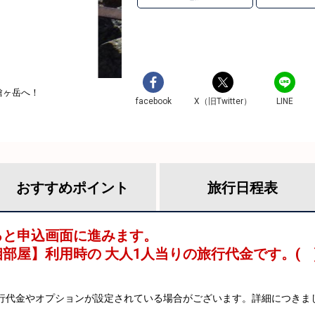
槍ヶ岳へ！
facebook
X（旧Twitter）
LINE
おすすめ
ポイント
旅行
日程表
ると申込画面に進みます。
相部屋
】利用時の 大人1人当りの旅行代金です。
(
行代金やオプションが設定されている場合がございます。詳細につきま