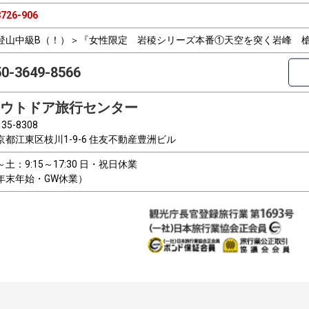
726-906
登山中級B（！）＞『女性限定 岩稜シリーズ本番①天空を突く岩峰 
50-3649-8566
ウトドア旅行センター
35-8308
京都江東区枝川1-9-6 住友不動産豊洲ビル
～土：9:15～17:30 日・祝日休業
年末年始・GW休業）