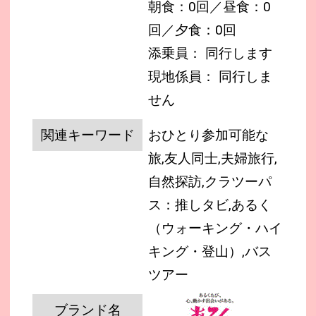
朝食：0回／昼食：0
回／夕食：0回
添乗員： 同行します
現地係員： 同行しま
せん
関連キーワード
おひとり参加可能な
旅,友人同士,夫婦旅行,
自然探訪,クラツーパ
ス：推しタビ,あるく
（ウォーキング・ハイ
キング・登山）,バス
ツアー
ブランド名