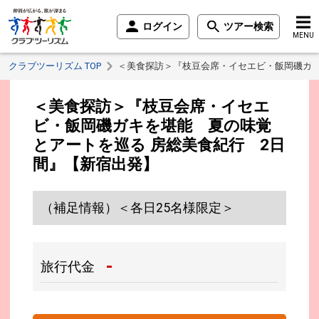
ログイン
ツアー検索
MENU
クラブツーリズム TOP
＜美食探訪＞『枝豆会席・イセエビ・飯岡磯ガキ
＜美食探訪＞『枝豆会席・イセエ
ビ・飯岡磯ガキを堪能 夏の味覚
とアートを巡る 房総美食紀行 2日
間』【新宿出発】
（補足情報）＜各日25名様限定＞
-
旅行代金