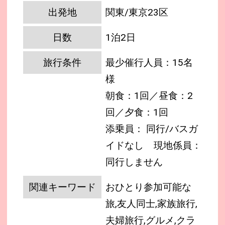
出発地
関東/東京23区
日数
1泊2日
旅行条件
最少催行人員：15名
様
朝食：1回／昼食：2
回／夕食：1回
添乗員： 同行/バスガ
イドなし
現地係員：
同行しません
関連キーワード
おひとり参加可能な
旅,友人同士,家族旅行,
夫婦旅行,グルメ,クラ