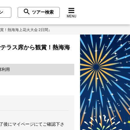
ン
ツアー検索
MENU
賞！熱海海上花火大会 2日間』
でテラス席から観賞！熱海海
席利用
完了後にマイページにてご確認下さ