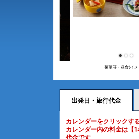
菊華荘・昼食(イメ
出発日・
旅行代金
カレンダーをクリックす
カレンダー内の料金は
【
1
代金です。