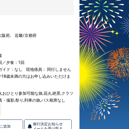
大阪府, 近畿/京都府
様
回／夕食：1回
ガイド：なし
現地係員： 同行しません
が18歳未満の方はお申し込みいただけま
,おひとり参加可能な旅,花火,絶景,クラツ
真・撮影,祭り,列車の旅,バス相席なし
催行決定お知らせ
に追加
メールを受け取る