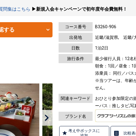
の質問集はこちら
▶新規入会キャンペーンで初年度年会費無料！
コース番号
B3260-906
認する
出発地
近畿/滋賀県, 近畿/
日数
1泊2日
旅行条件
最少催行人員：12名
朝食：1回／昼食：1
添乗員： 同行／バス
※当ツアーは、年齢
せん。
関連キーワード
おひとり参加限定の旅
ーパス：推しタビ,写
ブランド名
考え中ボックスに
比較表
追加