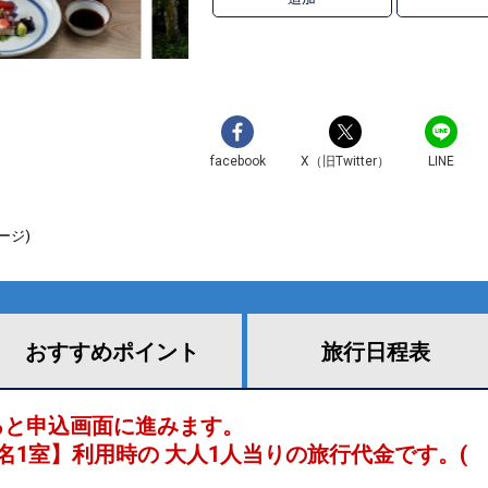
facebook
X（旧Twitter）
LINE
ージ)
おすすめ
ポイント
旅行
日程表
ると申込画面に進みます。
名1室
】利用時の 大人1人当りの旅行代金です。
(