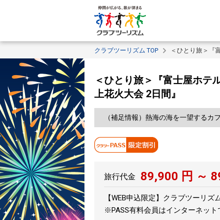
クラブツーリズム TOP
＜ひとり旅＞『富
＜ひとり旅＞『富士屋ホテル
上花火大会 2日間』
（補足情報）熱海の海を一望するカフ
89,900
円 ～
8
旅行代金
【WEB申込限定】クラブツーリズムPA
※PASS有料会員はインターネッ