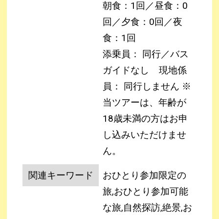
朝食：1回／昼食：0
回／夕食：0回／夜
食：1回
添乗員： 同行／バス
ガイドなし
現地係
員： 同行しません
※
当ツアーは、年齢が
18歳未満の方はお申
し込みいただけませ
ん。
関連キーワード
おひとり参加限定の
旅,おひとり参加可能
な旅,自然探訪,絶景,お