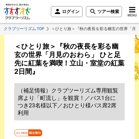
ログイン
ツアー検索
MENU
クラブツーリズム TOP
＜ひとり旅＞『秋の夜長を彩る幽玄の世界「月見
＜ひとり旅＞『秋の夜長を彩る幽
玄の世界「月見のおわら」 ひと足
先に紅葉を満喫！立山・室堂の紅葉
2日間』
（補足情報）クラブツーリズム専用観覧
席より「町流し」を観賞！／バス1台に
つき23名様以下／おひとり様バス席2席
利用