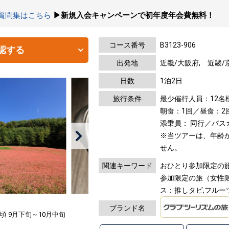
の質問集はこちら
▶新規入会キャンペーンで初年度年会費無料！
コース番号
B3123-906
認する
出発地
近畿/大阪府, 近畿/
日数
1泊2日
旅行条件
最少催行人員：12名
朝食：1回／昼食：2
添乗員： 同行／バス
※当ツアーは、年齢
せん。
関連キーワード
おひとり参加限定の旅
参加限定の旅（女性限
ス：推しタビ,フルー
ブランド名
 9月下旬～10月中旬