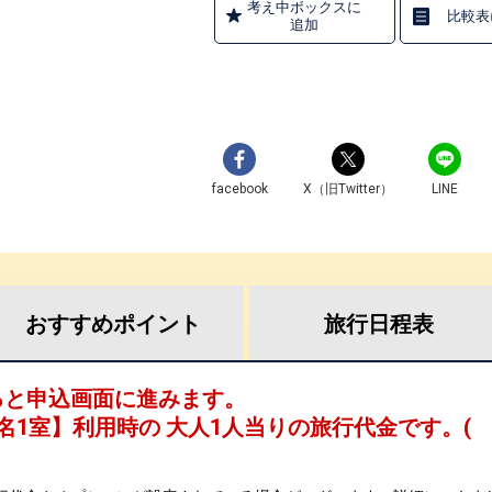
考え中ボックスに
比較表
追加
facebook
X（旧Twitter）
LINE
おすすめ
ポイント
旅行
日程表
ると申込画面に進みます。
名1室
】利用時の 大人1人当りの旅行代金です。
(