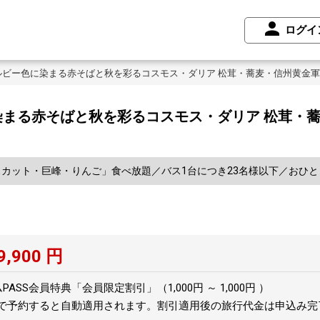
ログイ
ビー色に染まる赤そばと秋を彩るコスモス・ダリア 松茸・蕎麦・信州黄金軍鶏
まる赤そばと秋を彩るコスモス・ダリア 松茸・蕎
カット・巨峰・りんご」食べ放題／バス1台につき23名様以下／おひと
9,900
円
SS会員特典「会員限定割引」（1,000円 ～ 1,000円 ）
トで予約すると自動適用されます。割引適用後の旅行代金は申込み