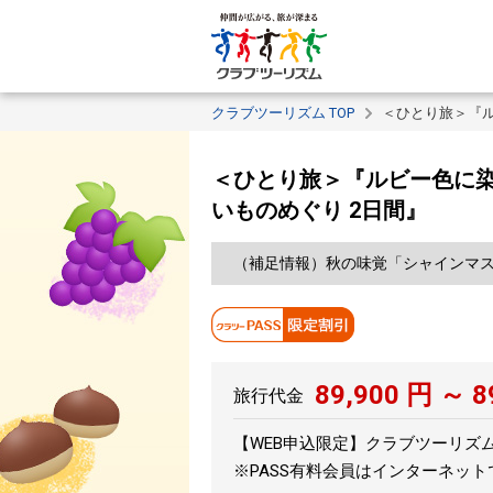
クラブツーリズム TOP
＜ひとり旅＞『ル
＜ひとり旅＞『ルビー色に染
いものめぐり 2日間』
（補足情報）秋の味覚「シャインマス
89,900
円 ～
8
旅行代金
【WEB申込限定】クラブツーリズムPA
※PASS有料会員はインターネッ