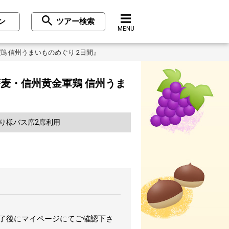
ン
ツアー検索
MENU
 信州うまいものめぐり 2日間』
麦・信州黄金軍鶏 信州うま
り様バス席2席利用
完了後にマイページにてご確認下さ