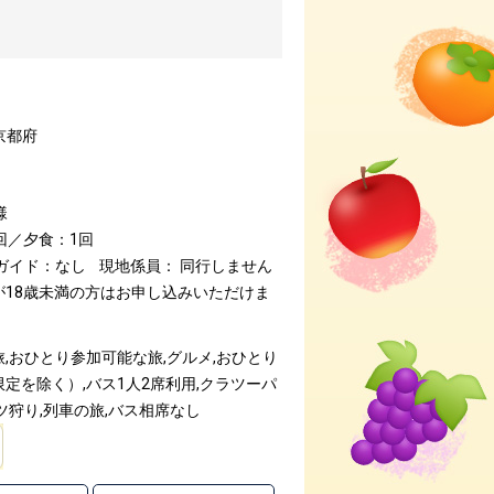
京都府
様
回／夕食：1回
ガイド：なし
現地係員： 同行しません
が18歳未満の方はお申し込みいただけま
,おひとり参加可能な旅,グルメ,おひとり
定を除く）,バス1人2席利用,クラツーパ
ツ狩り,列車の旅,バス相席なし