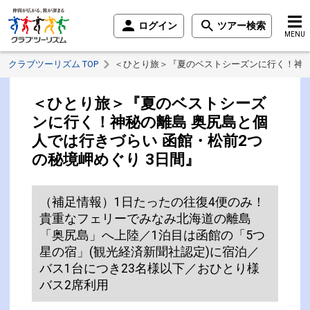
ログイン
ツアー検索
MENU
クラブツーリズム TOP
＜ひとり旅＞『夏のベストシーズンに行く！神秘の
＜ひとり旅＞『夏のベストシーズ
ンに行く！神秘の離島 奥尻島と個
人では行きづらい 函館・松前2つ
の秘境岬めぐり 3日間』
（補足情報）1日たったの往復4便のみ！
貴重なフェリーでみなみ北海道の離島
「奥尻島」へ上陸／1泊目は函館の「5つ
星の宿」(観光経済新聞社認定)に宿泊／
バス1台につき23名様以下／おひとり様
バス2席利用