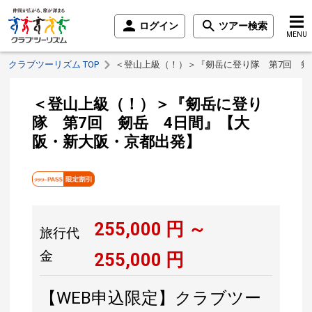
ログイン
ツアー検索
MENU
クラブツーリズム TOP
＜登山上級（！）＞『剱岳に登り隊 第7回 剱
＜登山上級（！）＞『剱岳に登り
隊 第7回 剱岳 4日間』【大
阪・新大阪・京都出発】
255,000
円 ～
旅行代
金
255,000
円
【WEB申込限定】クラブツー