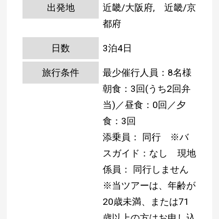
出発地
近畿/大阪府, 近畿/京
都府
日数
3泊4日
旅行条件
最少催行人員：8名様
朝食：3回(うち2回弁
当)／昼食：0回／夕
食：3回
添乗員： 同行 ※バ
スガイド：なし
現地
係員： 同行しません
※当ツアーは、年齢が
20歳未満、または71
歳以上の方はお申し込