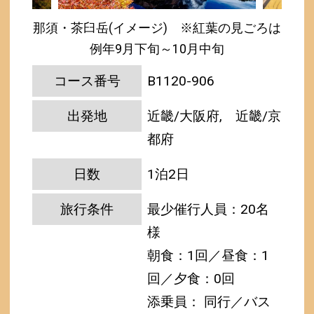
那須・茶臼岳(イメージ) ※紅葉の見ごろは
例年9月下旬～10月中旬
コース番号
B1120-906
出発地
近畿/大阪府, 近畿/京
都府
日数
1泊2日
旅行条件
最少催行人員：20名
様
朝食：1回／昼食：1
回／夕食：0回
添乗員： 同行／バス