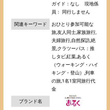
ガイド：なし
現地係
員： 同行しません
関連キーワード
おひとり参加可能な
旅,友人同士,家族旅行,
夫婦旅行,自然探訪,絶
景,クラツーパス：推
しタビ,紅葉,あるく
（ウォーキング・ハイ
キング・登山）,列車
の旅,1名1室同旅行代
金
ブランド名