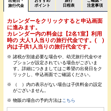
おすすめ
旅行
ご確認・
出発日・
ポイント
日程表
注意事項
旅行代金
カレンダーをクリックすると申込画面
に進みます。
カレンダー内の料金は
【
2名1室
】利用
時の 大人1人当りの旅行代金です。
( )
内は子供1人当りの旅行代金です。
諸税が別途必要な場合や、幼児旅行代金やオ
プションが設定されている場合がございま
す。詳細につきましてはご希望の出発日をク
リックし、申込画面でご確認ください。
（ ）内の表示がない場合は子供料金の設定
がございません。
物販の場合の予約方法は
こちら