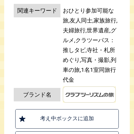
関連キーワード
おひとり参加可能な
旅,友人同士,家族旅行,
夫婦旅行,世界遺産,グ
ルメ,クラツーパス：
推しタビ,寺社・札所
めぐり,写真・撮影,列
車の旅,1名1室同旅行
代金
ブランド名
考え中ボックスに追加