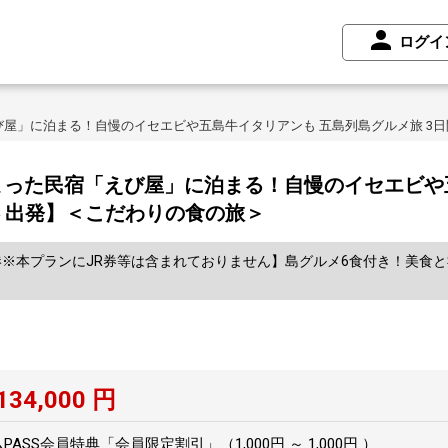
ログイ
屋」に泊まる！自慢のイセエビや五島牛イタリアンも 五島列島グルメ旅 3日
った民宿「えび屋」に泊まる！自慢のイセエビや
港 出発】＜こだわりの食の旅＞
※本プランにJR券等は含まれておりません】島グルメ6食付き！美食と
134,000
円
SS会員特典「会員限定割引」（1,000円 ～ 1,000円 ）