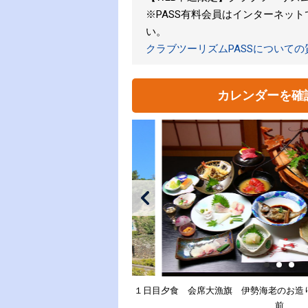
※PASS有料会員はインターネッ
い。
クラブツーリズムPASSについて
カレンダーを確
１日目夕食 会席大漁旗 伊勢海老のお造
前