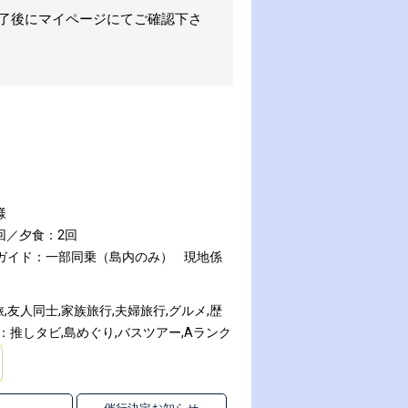
完了後にマイページにてご確認下さ
様
回／夕食：2回
スガイド：一部同乗（島内のみ）
現地係
友人同士,家族旅行,夫婦旅行,グルメ,歴
：推しタビ,島めぐり,バスツアー,Aランク