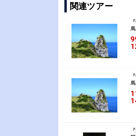
関連ツアー
『
馬
9
1
『
馬
1
1
『