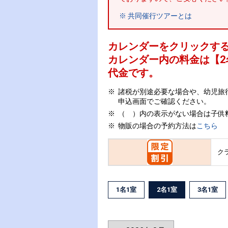
※ 共同催行ツアーとは
カレンダーをクリックす
カレンダー内の料金は
【
2
代金です。
諸税が別途必要な場合や、幼児旅
申込画面でご確認ください。
（ ）内の表示がない場合は子供
物販の場合の予約方法は
こちら
ク
1名1室
2名1室
3名1室