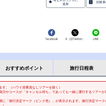
考え中ボックスに
比較表
追加
facebook
X（旧Twitter）
LINE
おすすめ
ポイント
旅行
日程表
ます。（ハワイ添乗員なしツアーを除く）
発日やコースが「キャンセル待ち」であっても一緒に運行するツアーが
横に「催行決定マーク（ピンク色）」が表示されます。催行決定マーク
。）