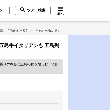
ン
ツアー検索
MENU
間』【長崎港 出発】＜こだわりの食の旅＞
五島牛イタリアンも 五島列
祈りの教会と五島の食を愉しむ 2泊