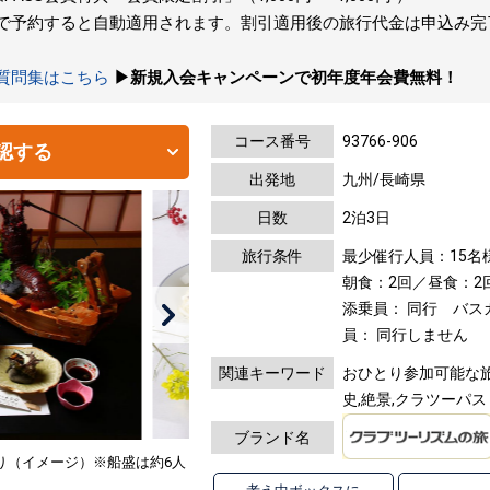
トで予約すると自動適用されます。割引適用後の旅行代金は申込み
の質問集はこちら
▶新規入会キャンペーンで初年度年会費無料！
コース番号
93766-906
認する
出発地
九州/長崎県
日数
2泊3日
旅行条件
最少催行人員：15名
朝食：2回／昼食：2
添乗員： 同行 バ
員： 同行しません
関連キーワード
おひとり参加可能な旅,
史,絶景,クラツーパス
ブランド名
り（イメージ）※船盛は約6人