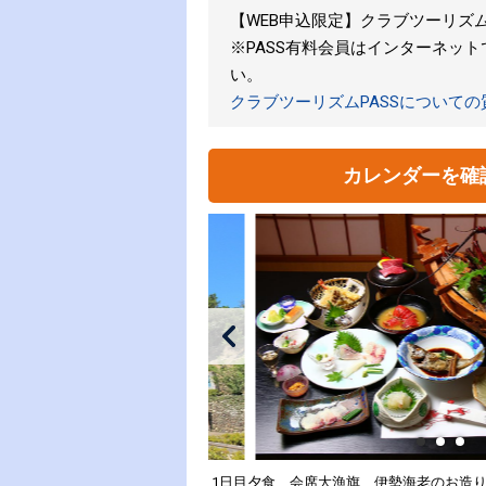
【WEB申込限定】クラブツーリズムPA
※PASS有料会員はインターネッ
い。
クラブツーリズムPASSについて
カレンダーを確
1日目夕食 会席大漁旗 伊勢海老のお造