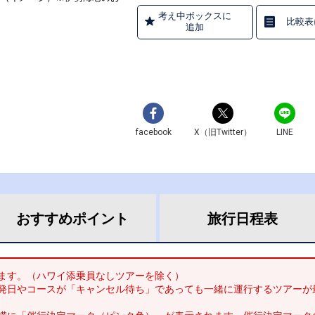
考え中ボックスに
比較表
追加
facebook
X（旧Twitter）
LINE
おすすめ
ポイント
旅行
日程表
ます。（ハワイ添乗員なしツアーを除く）
発日やコースが「キャンセル待ち」であっても一緒に運行するツアーが