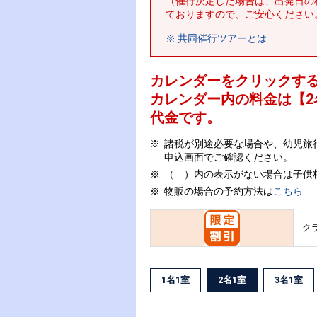
（催行決定した場合は、出発日の
ておりますので、ご安心ください
※ 共同催行ツアーとは
カレンダーをクリックす
カレンダー内の料金は
【
2
代金です。
諸税が別途必要な場合や、幼児旅
申込画面でご確認ください。
（ ）内の表示がない場合は子供
物販の場合の予約方法は
こちら
ク
1名1室
2名1室
3名1室