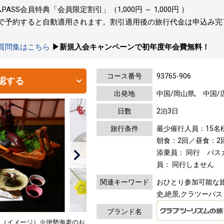
SS会員特典「会員限定割引」（1,000円 ～ 1,000円 ）
トで予約すると自動適用されます。割引適用後の旅行代金は申込み
の質問集はこちら
▶新規入会キャンペーンで初年度年会費無料！
コース番号
93765-906
認する
出発地
中国/岡山県, 中国/
日数
2泊3日
旅行条件
最少催行人員：15名
朝食：2回／昼食：2
添乗員： 同行 バ
員： 同行しません
関連キーワード
おひとり参加可能な旅,
史,絶景,クラツーパス
ブランド名
り（イメージ）※伊勢海老のお