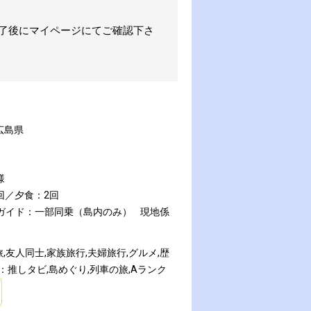
完了後にマイページにてご確認下さ
広島県
様
回／夕食：2回
スガイド：一部同乗（島内のみ）
現地係
友人同士,家族旅行,夫婦旅行,グルメ,歴
：推しタビ,島めぐり,列車の旅,Aランク