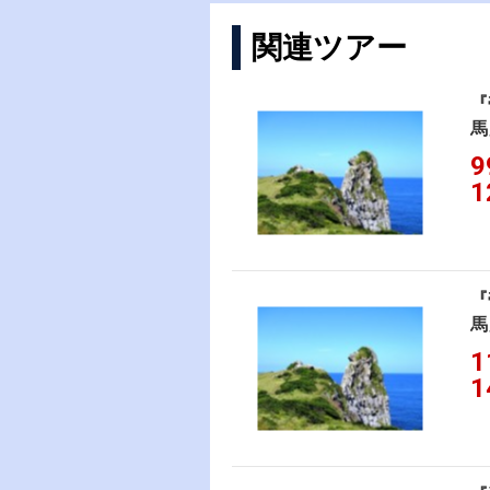
関連ツアー
『
馬
9
1
『
馬
1
1