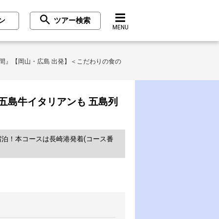
ン
ツアー検索
MENU
間』【岡山・広島 出発】＜こだわりの食の
五島牛イタリアンも 五島列
泊！本コースは長崎港発着(コース番