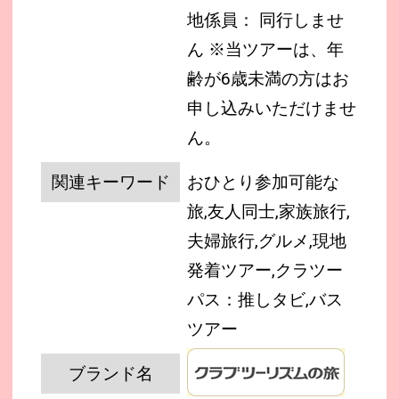
地係員： 同行しませ
ん
※当ツアーは、年
齢が6歳未満の方はお
申し込みいただけませ
ん。
関連キーワード
おひとり参加可能な
旅,友人同士,家族旅行,
夫婦旅行,グルメ,現地
発着ツアー,クラツー
パス：推しタビ,バス
ツアー
ブランド名