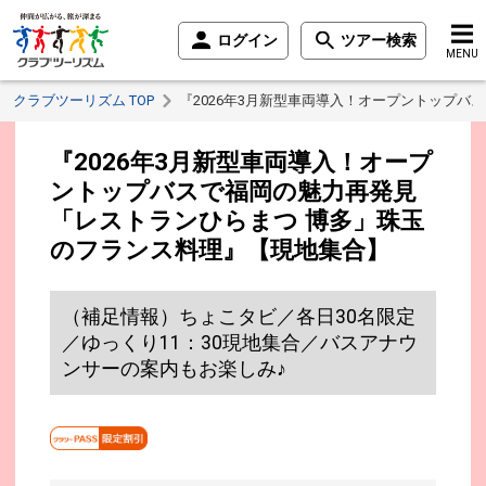
ログイン
ツアー検索
MENU
クラブツーリズム TOP
『2026年3月新型車両導入！オープントップバ
『2026年3月新型車両導入！オープ
ントップバスで福岡の魅力再発見
「レストランひらまつ 博多」珠玉
のフランス料理』【現地集合】
（補足情報）ちょこタビ／各日30名限定
／ゆっくり11：30現地集合／バスアナウ
ンサーの案内もお楽しみ♪