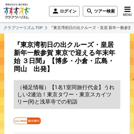
ログイン
ツアー検索
MENU
クラブツーリズム TOP
『東京湾初日の出クルーズ・皇居 新年一般参賀
『東京湾初日の出クルーズ・皇居
新年一般参賀 東京で迎える年末年
始 ３日間』【博多・小倉・広島・
岡山 出発】
（補足情報）【1名1室同旅行代金】うれ
しい2連泊！東京タワー・東京スカイツ
リー(R)と浅草寺での初詣