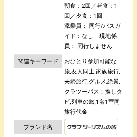
朝食：2回／昼食：1
回／夕食：1回
添乗員： 同行/バスガ
イド：なし
現地係
員： 同行しません
関連キーワード
おひとり参加可能な
旅,友人同士,家族旅行,
夫婦旅行,グルメ,絶景,
クラツーパス：推しタ
ビ,列車の旅,1名1室同
旅行代金
ブランド名