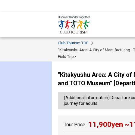
Club Tourism TOP
"Kitakyushu Area: A City of Manufacturing 
Field Trip>
"Kitakyushu Area: A City o
and TOTO Museum" [Departin
(Additional Information) Departure co
journey for adults.
11,900
yen ~
1
Tour Price