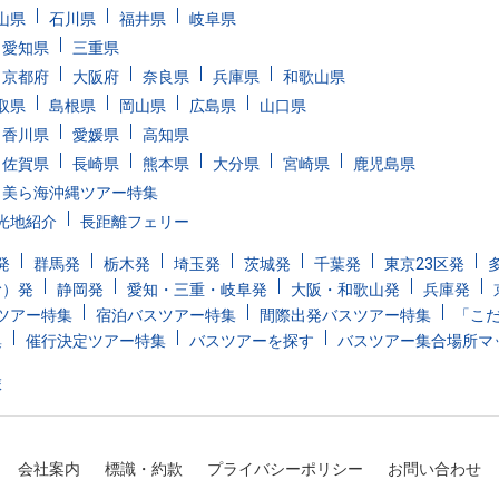
山県
石川県
福井県
岐阜県
愛知県
三重県
京都府
大阪府
奈良県
兵庫県
和歌山県
取県
島根県
岡山県
広島県
山口県
香川県
愛媛県
高知県
佐賀県
長崎県
熊本県
大分県
宮崎県
鹿児島県
美ら海沖縄ツアー特集
光地紹介
長距離フェリー
発
群馬発
栃木発
埼玉発
茨城発
千葉発
東京23区発
む）発
静岡発
愛知・三重・岐阜発
大阪・和歌山発
兵庫発
ツアー特集
宿泊バスツアー特集
間際出発バスツアー特集
「こ
集
催行決定ツアー特集
バスツアーを探す
バスツアー集合場所マ
旅
会社案内
標識・約款
プライバシーポリシー
お問い合わせ