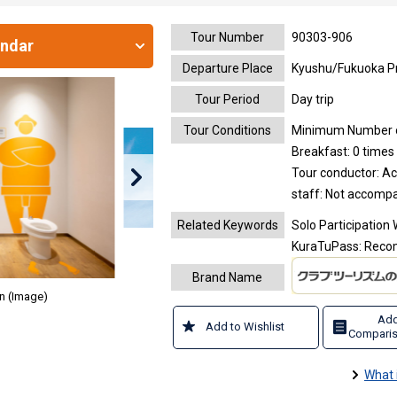
Tour Number
90303-906
endar
Departure Place
Kyushu/Fukuoka P
Tour Period
Day trip
Tour Conditions
Minimum Number of
Breakfast: 0 times 
Tour conductor: A
staff: Not accomp
Related Keywords
Solo Participation 
KuraTuPass: Recom
Brand Name
n (Image)
Add
Add to Wishlist
Comparis
What 