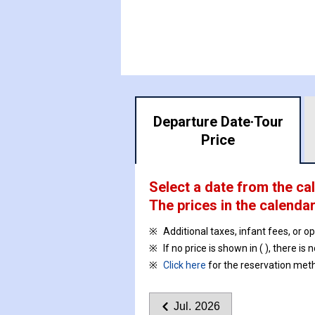
Departure Date·
Tour
Price
Select a date from the ca
The prices in the calendar
Additional taxes, infant fees, or o
If no price is shown in ( ), there is 
Click here
for the reservation met
Jul. 2026