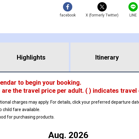
facebook
X (formerly Twitter)
LINE
Highlights
​ ​
Itinerary
lendar to begin your booking.
 are
the travel price per adult.
( ) indicates travel
ptional charges may apply. For details, click your preferred departure d
no child fare available.
hod for purchasing products.
Aug. 2026