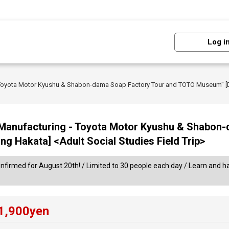
Log i
- Toyota Motor Kyushu & Shabon-dama Soap Factory Tour and TOTO Museum" [D
f Manufacturing - Toyota Motor Kyushu & Shabon
g Hakata] <Adult Social Studies Field Trip>
nfirmed for August 20th! / Limited to 30 people each day / Learn and hav
1,900
yen