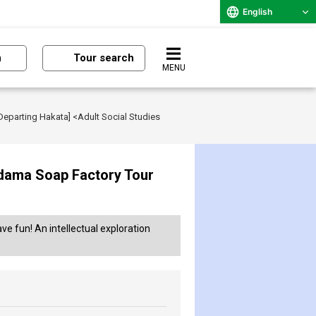
English
n
Tour search
MENU
eparting Hakata] <Adult Social Studies
-dama Soap Factory Tour
e fun! An intellectual exploration