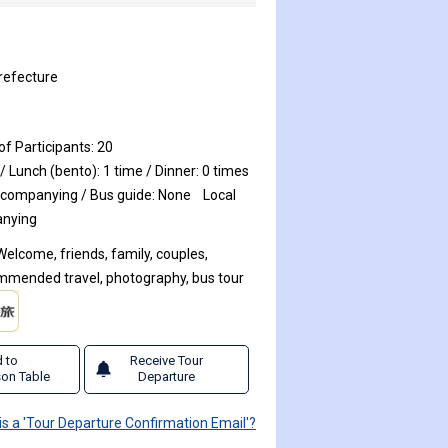
refecture
 Participants: 20
/ Lunch (bento): 1 time / Dinner: 0 times
ccompanying / Bus guide: None
Local
anying
Welcome, friends, family, couples,
mended travel, photography, bus tour
 to
Receive Tour
on Table
Departure
is a 'Tour Departure Confirmation Email'?