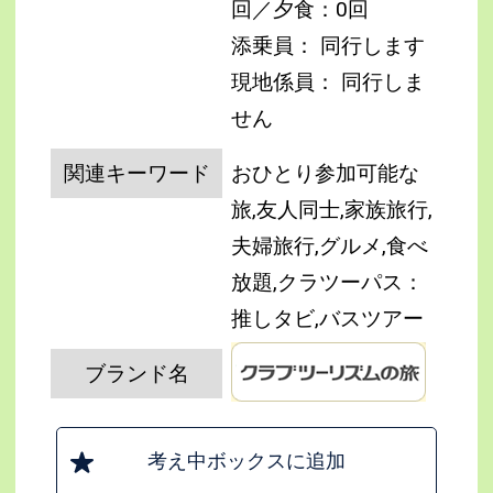
回／夕食：0回
添乗員： 同行します
現地係員： 同行しま
せん
関連キーワード
おひとり参加可能な
旅,友人同士,家族旅行,
夫婦旅行,グルメ,食べ
放題,クラツーパス：
推しタビ,バスツアー
ブランド名
考え中ボックスに追加