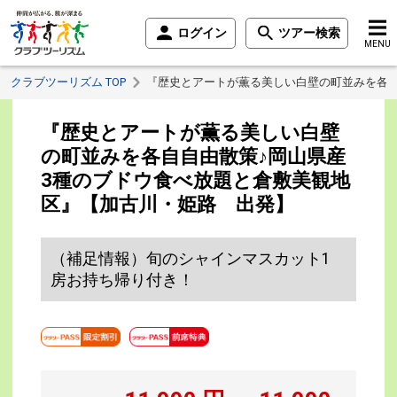
ログイン
ツアー検索
MENU
クラブツーリズム TOP
『歴史とアートが薫る美しい白壁の町並みを各自
『歴史とアートが薫る美しい白壁
の町並みを各自自由散策♪岡山県産
3種のブドウ食べ放題と倉敷美観地
区』【加古川・姫路 出発】
（補足情報）旬のシャインマスカット1
房お持ち帰り付き！