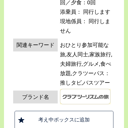
回／夕食：0回
添乗員： 同行します
現地係員： 同行しま
せん
関連キーワード
おひとり参加可能な
旅,友人同士,家族旅行,
夫婦旅行,グルメ,食べ
放題,クラツーパス：
推しタビ,バスツアー
ブランド名
考え中ボックスに追加