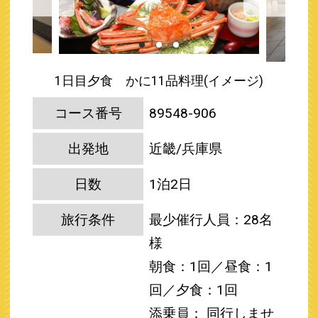
1日目夕食 かに11品料理(イメージ)
コース番号
89548-906
出発地
近畿/兵庫県
日数
1泊2日
旅行条件
最少催行人員：28名
様
朝食：1回／昼食：1
回／夕食：1回
添乗員： 同行しませ