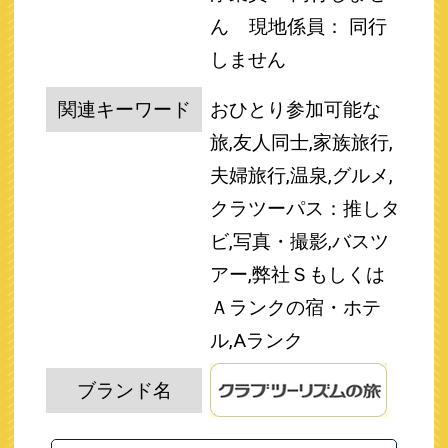
ん
現地係員： 同行
しません
関連キーワード
おひとり参加可能な
旅,友人同士,家族旅行,
夫婦旅行,温泉,グルメ,
クラツーパス：推しタ
ビ,写真・撮影,バスツ
アー,弊社Ｓもしくは
Ａランクの宿・ホテ
ル,Aランク
ブランド名