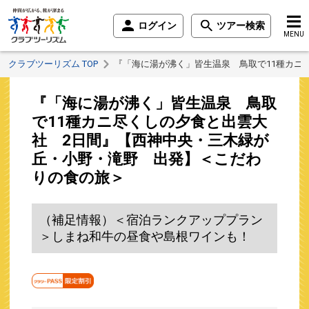
ログイン
ツアー検索
MENU
クラブツーリズム TOP
『「海に湯が沸く」皆生温泉 鳥取で11種カニ
『「海に湯が沸く」皆生温泉 鳥取
で11種カニ尽くしの夕食と出雲大
社 2日間』【西神中央・三木緑が
丘・小野・滝野 出発】＜こだわ
りの食の旅＞
（補足情報）＜宿泊ランクアッププラン
＞しまね和牛の昼食や島根ワインも！