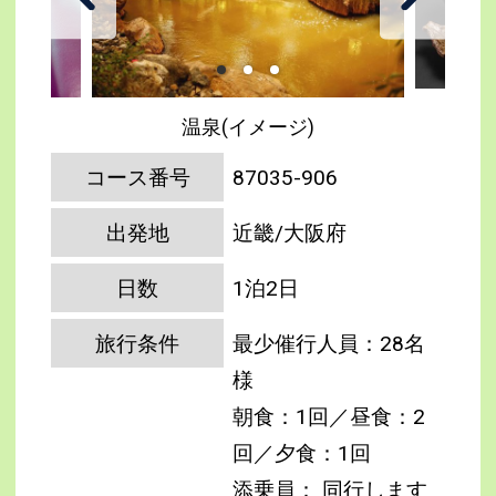
温泉(イメージ)
コース番号
87035-906
出発地
近畿/大阪府
日数
1泊2日
旅行条件
最少催行人員：28名
様
朝食：1回／昼食：2
回／夕食：1回
添乗員： 同行します