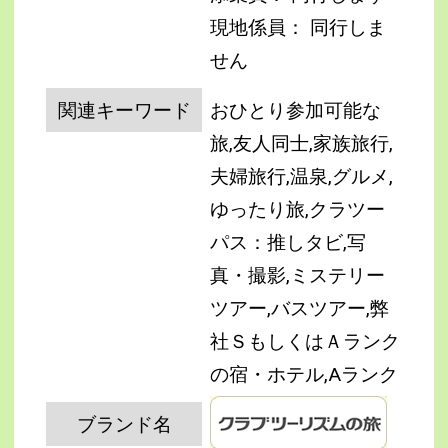
現地係員： 同行しま
せん
関連キーワード
おひとり参加可能な
旅,友人同士,家族旅行,
夫婦旅行,温泉,グルメ,
ゆったり旅,クラツー
パス：推しタビ,写
真・撮影,ミステリー
ツアー,バスツアー,弊
社ＳもしくはＡランク
の宿・ホテル,Aランク
ブランド名