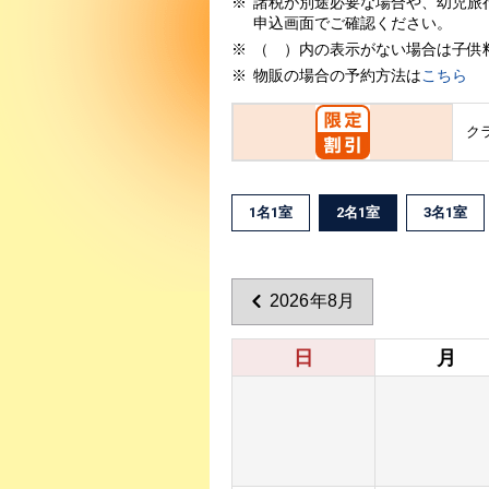
諸税が別途必要な場合や、幼児旅
申込画面でご確認ください。
（ ）内の表示がない場合は子供
物販の場合の予約方法は
こちら
ク
1名1室
2名1室
3名1室
2026年8月
日
月