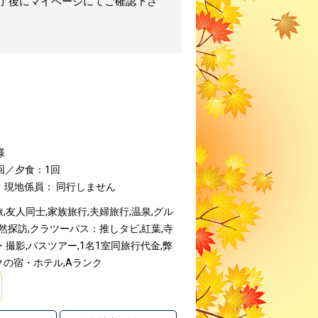
完了後にマイページにてご確認下さ
様
回／夕食：1回
現地係員： 同行しません
友人同士,家族旅行,夫婦旅行,温泉,グル
然探訪,クラツーパス：推しタビ,紅葉,寺
撮影,バスツアー,1名1室同旅行代金,弊
の宿・ホテル,Aランク