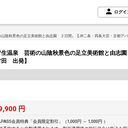
ログイ
の山陰秋景色の足立美術館と由志園 ２日間』【JR二条・四条大宮・京都ア
生温泉 芸術の山陰秋景色の足立美術館と由志園
竹田 出発】
9,900
円
SS会員特典「会員限定割引」（1,000円 ～ 1,000円 ）