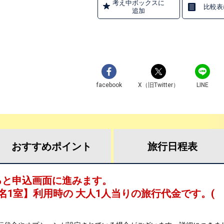
考え中ボックスに
比較表
追加
facebook
X（旧Twitter）
LINE
おすすめ
ポイント
旅行
日程表
ると申込画面に進みます。
名1室
】利用時の 大人1人当りの旅行代金です。
(