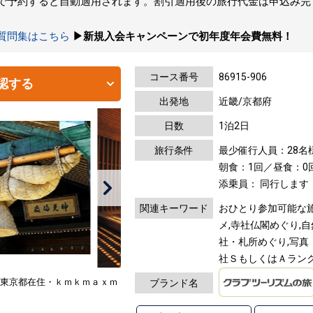
トで予約すると自動適用されます。割引適用後の旅行代金は申込み
の質問集はこちら
▶新規入会キャンペーンで初年度年会費無料！
コース番号
86915-906
認する
出発地
近畿/京都府
日数
1泊2日
旅行条件
最少催行人員：28名
朝食：1回／昼食：0
添乗員： 同行します
関連キーワード
おひとり参加可能な旅,
メ,寺社仏閣めぐり,自
社・札所めぐり,写真・
社ＳもしくはＡランク
：東京都在住・ｋｍｋｍａｘｍ
ブランド名