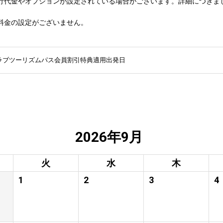
行代金やオプションが設定されている場合がございます。詳細につきま
料金の設定がございません。
ラブツーリズムパス会員割引特典適用出発日
2026年9月
火
水
木
1
2
3
4