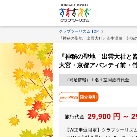
クラブツーリズム TOP
『神秘の聖地 出雲大社と皆生温泉 芸術
『神秘の聖地 出雲大社と皆
大宮・京都アバンティ前・
（補足情報）１名１室同旅行代金
29,900
円 ～
2
旅行代金
【WEB申込限定】クラブツーリズムPA