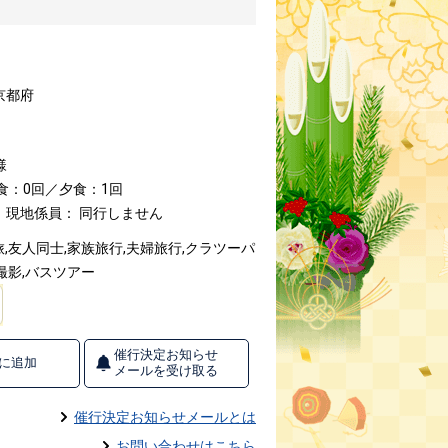
京都府
様
昼食：0回／夕食：1回
現地係員： 同行しません
,友人同士,家族旅行,夫婦旅行,クラツーパ
撮影,バスツアー
催行決定お知らせ
に追加
メールを受け取る
催行決定お知らせメールとは
お問い合わせはこちら