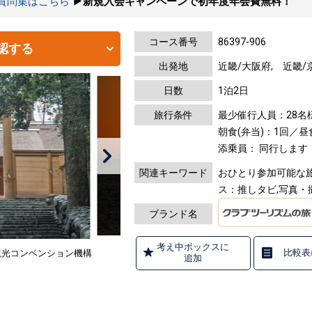
の質問集はこちら
▶新規入会キャンペーンで初年度年会費無料！
コース番号
86397-906
認する
出発地
近畿/大阪府, 近畿/
日数
1泊2日
旅行条件
最少催行人員：28名
朝食(弁当)：1回／
添乗員： 同行します
関連キーワード
おひとり参加可能な旅
ス：推しタビ,写真・
ブランド名
考え中ボックスに
比較表
摩観光コンベンション機構
追加