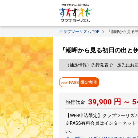
クラブツーリズム TOP
『潮岬から見る
『潮岬から見る初日の出と
（補足情報）先行発表で一足先にお
39,900
円 ～
5
旅行代金
【WEB申込限定】クラブツーリズムPA
※PASS有料会員はインターネッ
い。