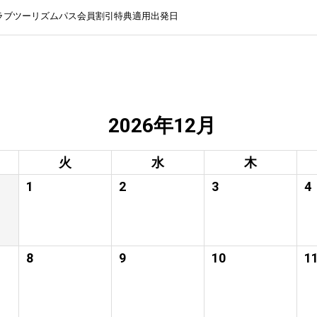
ラブツーリズムパス会員割引特典適用出発日
2026年12月
火
水
木
1
2
3
4
8
9
10
1