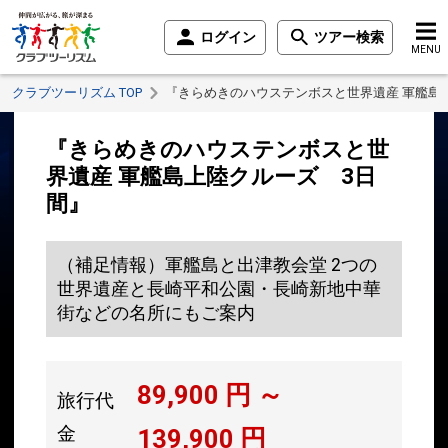
ログイン
ツアー検索
MENU
クラブツーリズム TOP
『きらめきのハウステンボスと世界遺産 軍艦島
『きらめきのハウステンボスと世
界遺産 軍艦島上陸クルーズ 3日
間』
（補足情報）軍艦島と出津教会堂 2つの
世界遺産と長崎平和公園・長崎新地中華
街などの名所にもご案内
89,900
円 ～
旅行代
金
139,900
円