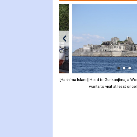
[Hashima Island] Head to Gunkanjima, a Worl
wants to visit at least once