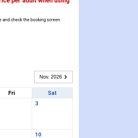
rice per adult when using
ate and check the booking screen.
Nov. 2026
Fri
Sat
3
10