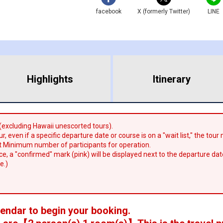
facebook
X (formerly Twitter)
LINE
Highlights
​ ​
Itinerary
 (excluding Hawaii unescorted tours).
r, even if a specific departure date or course is on a "wait list," the tou
 Minimum number of participants for operation.
lace, a "confirmed" mark (pink) will be displayed next to the departure dat
e.)
lendar to begin your booking.