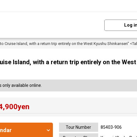
Log i
to Cruise Island, with a return trip entirely on the West Kyushu Shinkansen" <Ta
uise Island, with a return trip entirely on the We
 only available online.
4,900
yen
Tour Number
85403-906
endar