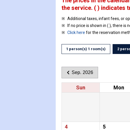
The prices in the calendar
the service.
( ) indicates t
Additional taxes, infant fees, or o
If no price is shown in ( ), there is 
Click here
for the reservation met
1 person(s) 1 room(s)
2 pers
Sep. 2026
Sun
Mon
4
5