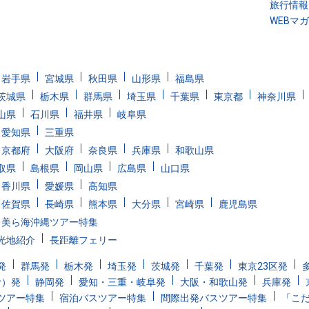
旅行情報
WEBマ
岩手県
宮城県
秋田県
山形県
福島県
茨城県
栃木県
群馬県
埼玉県
千葉県
東京都
神奈川県
山県
石川県
福井県
岐阜県
愛知県
三重県
京都府
大阪府
奈良県
兵庫県
和歌山県
取県
島根県
岡山県
広島県
山口県
香川県
愛媛県
高知県
佐賀県
長崎県
熊本県
大分県
宮崎県
鹿児島県
美ら海沖縄ツアー特集
光地紹介
長距離フェリー
発
群馬発
栃木発
埼玉発
茨城発
千葉発
東京23区発
む）発
静岡発
愛知・三重・岐阜発
大阪・和歌山発
兵庫発
ツアー特集
宿泊バスツアー特集
間際出発バスツアー特集
「こ