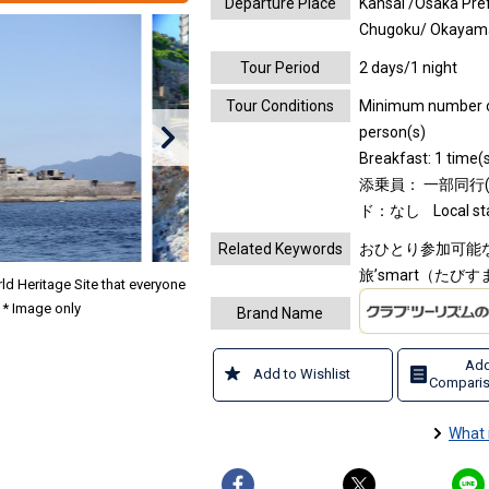
Departure Place
Kansai /Osaka Pref
Chugoku/ Okayama
Tour Period
2 days/1 night
Tour Conditions
Minimum number of 
person(s)
Breakfast: 1 time(s
添乗員： 一部同行
ド：なし
Local s
Related Keywords
おひとり参加可能な
旅’smart（たび
d Heritage Site that everyone
! * Image only
Brand Name
Add
Add to Wishlist
Comparis
What 