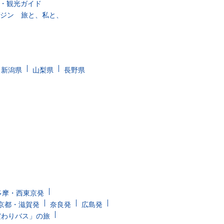
・観光ガイド
ガジン 旅と、私と、
新潟県
山梨県
長野県
多摩・西東京発
京都・滋賀発
奈良発
広島発
だわりバス」の旅