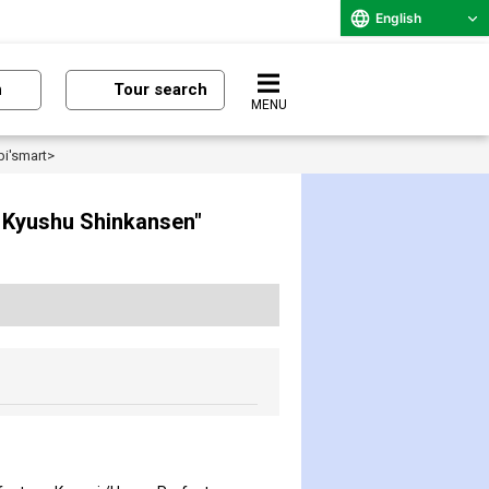
English
n
Tour search
MENU
bi'smart>
st Kyushu Shinkansen"