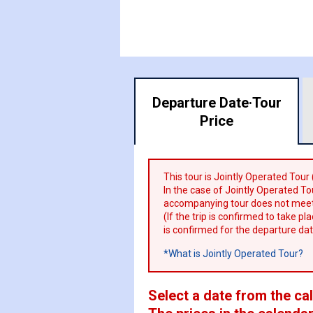
Departure Date·
Tour
Price
This tour is Jointly Operated Tour
In the case of Jointly Operated Tou
accompanying tour does not meet
(If the trip is confirmed to take p
is confirmed for the departure dat
*What is Jointly Operated Tour?
Select a date from the ca