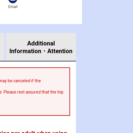
Email
Additional
Information・
Attention
r may be canceled if the
e. Please rest assured that the trip