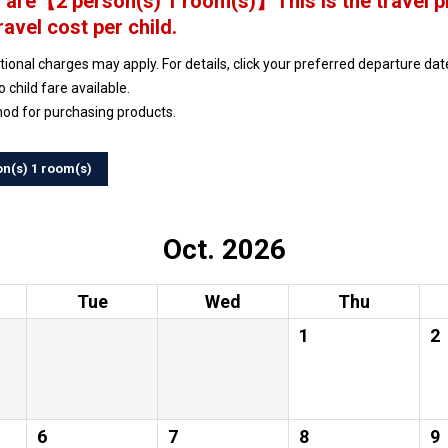
 are
【
2 person(s) 1 room(s)
】This is the travel p
ravel cost per child.
ptional charges may apply. For details, click your preferred departure d
no child fare available.
hod for purchasing products.
on(s) 1 room(s)
Oct. 2026
Tue
Wed
Thu
1
2
6
7
8
9