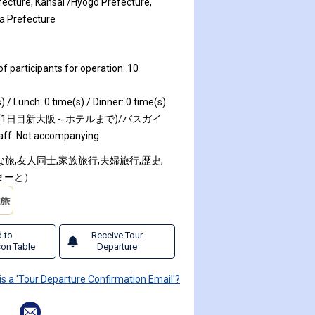
ecture, Kansai /Hyogo Prefecture,
 Prefecture
participants for operation: 10
) / Lunch: 0 time(s) / Dinner: 0 time(s)
(1日目新大阪～ホテルまで)/バスガイ
taff: Not accompanying
旅,友人同士,家族旅行,夫婦旅行,歴史,
すまーと）
 to
Receive Tour
on Table
Departure
is a 'Tour Departure Confirmation Email'?