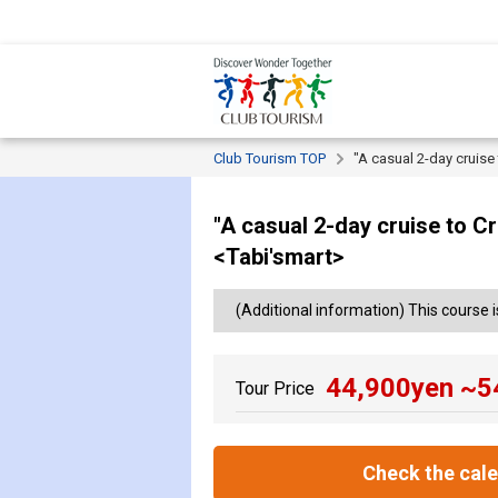
Club Tourism TOP
"A casual 2-day cruise 
"A casual 2-day cruise to Cr
<Tabi'smart>
(Additional information) This course is
44,900
yen ~
5
Tour Price
Check the cal