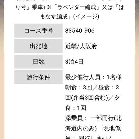
り号」乗車♪※「ラベンダー編成」又は「は
まなす編成」(イメージ)
コース番号
83540-906
出発地
近畿/大阪府
日数
3泊4日
旅行条件
最少催行人員：1名様
朝食：3回／昼食：3
回(弁当3回含む)／夕
食：1回
添乗員： 一部同行(北
海道内のみ)
現地係
員： 同行しません