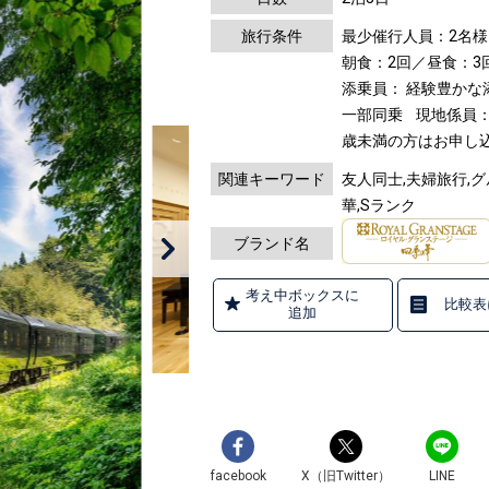
旅行条件
最少催行人員：2名様
朝食：2回／昼食：3
添乗員： 経験豊か
一部同乗
現地係員：
歳未満の方はお申し
関連キーワード
友人同士,夫婦旅行,
華,Sランク
ブランド名
考え中ボックスに
比較表
追加
facebook
X（旧Twitter）
LINE