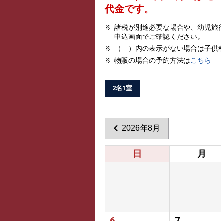
代金です。
諸税が別途必要な場合や、幼児旅
申込画面でご確認ください。
（ ）内の表示がない場合は子供
物販の場合の予約方法は
こちら
2名1室
2026年8月
日
月
6
7