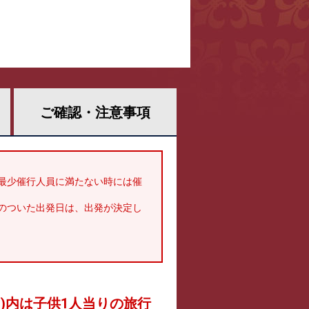
ご確認・
注意事項
最少催行人員に満たない時には催
のついた出発日は、出発が決定し
 )内は子供1人当りの旅行