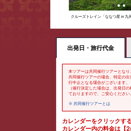
クルーズトレイン「ななつ星 in 
出発日・
旅行代金
本ツアーは共同催行ツアーとなり
共同催行ツアーの場合、特定の出
行中止となる場合がございます。
（催行決定した場合は、出発日の
ておりますので、ご安心ください
※ 共同催行ツアーとは
カレンダーをクリックす
カレンダー内の料金は
【
2