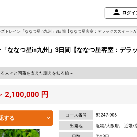
ログイ
ズトレイン「ななつ星in九州」3日間【ななつ星客室：デラックススイート
「ななつ星in九州」3日間【ななつ星客室：デラ
きる人々と岡藩を支えた訓えを知る旅～
～
2,100,000
円
コース番号
83247-906
認する
出発地
近畿/大阪府, 近畿/
日数
2泊3日