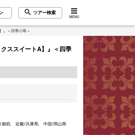
ン
ツアー検索
MENU
A】』＜四季の華＞
ックススイートA】』＜四季
京都府, 近畿/兵庫県, 中国/岡山県