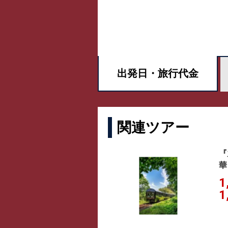
出発日・
旅行代金
関連ツアー
『
1
1