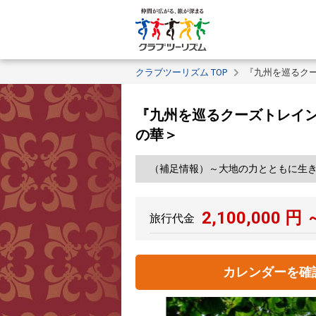
クラブツーリズム TOP
『九州を巡るクー
『九州を巡るクーズトレイン
の華＞
（補足情報）～大地の力とともに生
2,100,000
円 
旅行代金
カレンダーを確