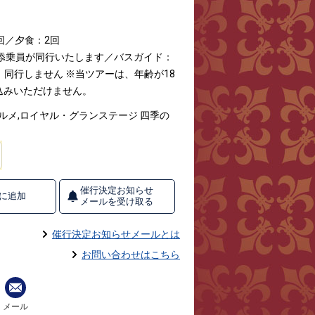
回／夕食：2回
な添乗員が同行いたします／バスガイド：
 同行しません
※当ツアーは、年齢が18
込みいただけません。
グルメ,ロイヤル・グランステージ 四季の
催行決定お知らせ
に追加
メールを受け取る
催行決定お知らせメールとは
お問い合わせはこちら
メール