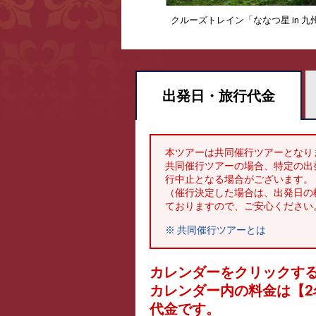
クルーズトレイン「ななつ星 in 
出発日・
旅行代金
本ツアーは共同催行ツアーとなり
共同催行ツアーの場合、特定の出
行中止となる場合がございます。
（催行決定した場合は、出発日の
ておりますので、ご安心ください
※ 共同催行ツアーとは
カレンダーをクリックす
カレンダー内の料金は
【
2
代金です。