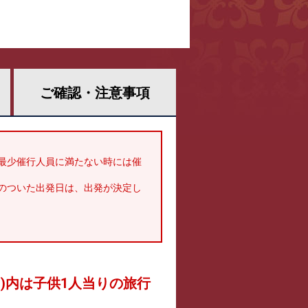
ご確認・
注意事項
最少催行人員に満たない時には催
のついた出発日は、出発が決定し
 )内は子供1人当りの旅行