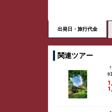
出発日・
旅行代金
関連ツアー
『
B
1
1