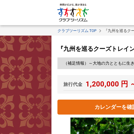
クラブツーリズム TOP
『九州を巡るク
『九州を巡るクーズトレイ
（補足情報）～大地の力とともに生
1,200,000
円 
旅行代金
カレンダーを確