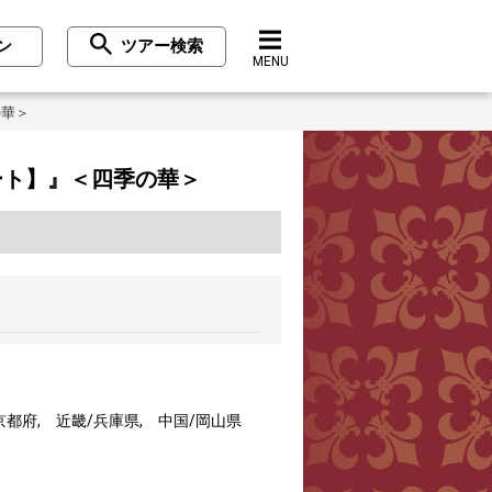
ン
ツアー検索
MENU
季の華＞
イート】』＜四季の華＞
京都府, 近畿/兵庫県, 中国/岡山県