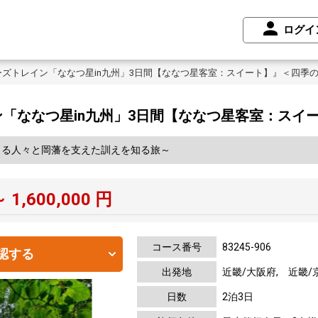
ログイ
ーズトレイン「ななつ星in九州」3日間【ななつ星客室：スイート】』＜四
ン「ななつ星in九州」3日間【ななつ星客室：ス
きる人々と岡藩を支えた訓えを知る旅～
～
1,600,000
円
コース番号
83245-906
認する
出発地
近畿/大阪府, 近畿/
日数
2泊3日