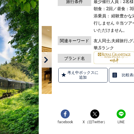
旅行条件
最少催行人員：2名様
朝食：2回／昼食：3
添乗員： 経験豊か
行しません
※当ツア
いただけません。
関連キーワード
友人同士,夫婦旅行,
華,Sランク
ブランド名
考え中ボックスに
比較表
追加
facebook
X（旧Twitter）
LINE