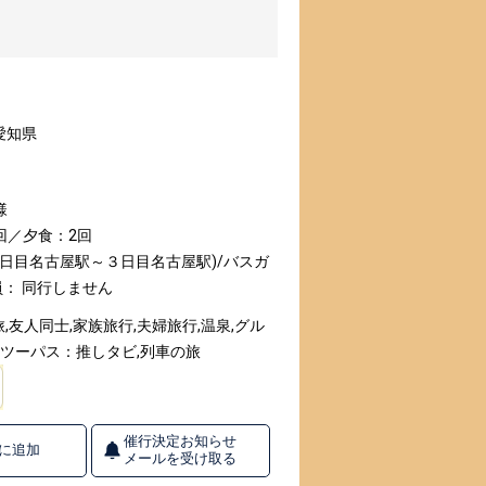
愛知県
様
回／夕食：2回
１日目名古屋駅～３日目名古屋駅)/バスガ
： 同行しません
友人同士,家族旅行,夫婦旅行,温泉,グル
クラツーパス：推しタビ,列車の旅
催行決定お知らせ
に追加
メールを受け取る