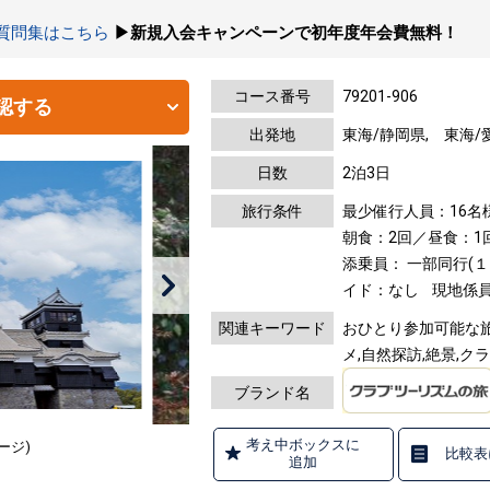
の質問集はこちら
▶新規入会キャンペーンで初年度年会費無料！
コース番号
79201-906
認する
出発地
東海/静岡県, 東海/
日数
2泊3日
旅行条件
最少催行人員：16名
朝食：2回／昼食：1
添乗員： 一部同行(
イド：なし
現地係員
関連キーワード
おひとり参加可能な旅,
メ,自然探訪,絶景,
ブランド名
考え中ボックスに
ージ)
比較表
追加