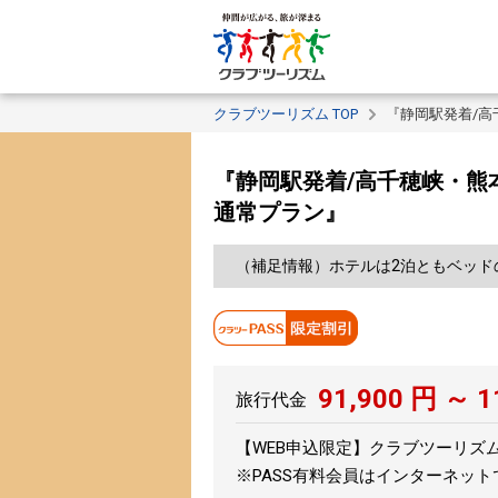
クラブツーリズム TOP
『静岡駅発着/高
『静岡駅発着/高千穂峡・熊
通常プラン』
（補足情報）ホテルは2泊ともベッド
91,900
円 ～
1
旅行代金
【WEB申込限定】クラブツーリズムPA
※PASS有料会員はインターネッ