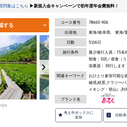
の質問集はこちら
▶新規入会キャンペーンで初年度年会費無料！
コース番号
78665-906
認する
出発地
東海/岐阜県, 東海/
日数
5泊6日
旅行条件
最少催行人員：15名
朝食：5回／昼食（う
添乗員： 同行します
関連キーワード
おひとり参加可能な旅,
秘境,絶景,クラツー
イキング・登山）,列
ブランド名
ージ）
考え中ボックスに
比較表
追加