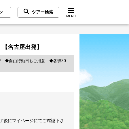
ン
ツアー検索
MENU
】
』【名古屋出発】
行 ◆自由行動日もご用意 ◆各班30
完了後にマイページにてご確認下さ