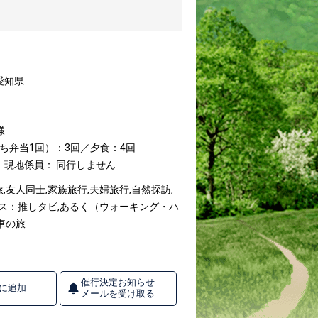
愛知県
様
ち弁当1回）：3回／夕食：4回
現地係員： 同行しません
友人同士,家族旅行,夫婦旅行,自然探訪,
パス：推しタビ,あるく（ウォーキング・ハ
車の旅
催行決定お知らせ
に追加
メールを受け取る