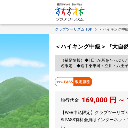
クラブツーリズム TOP
＜ハイキング中
＜ハイキング中級＞『大自
（補足情報）◆1日1か所をたっぷり
名限定 ◆途中乗車可：立川・八王
169,000
円 ～
旅行代金
【WEB申込限定】クラブツーリズムPA
※PASS有料会員はインターネッ
い。