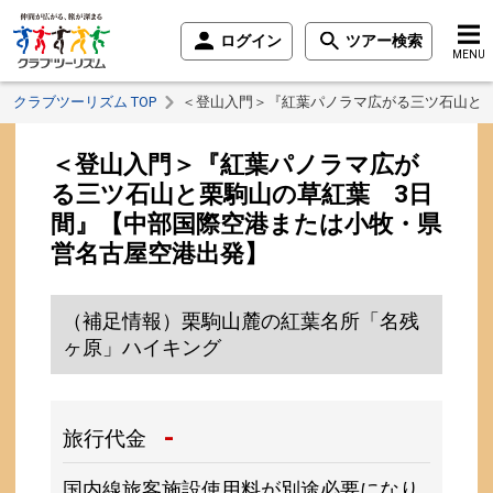
ログイン
ツアー検索
MENU
クラブツーリズム TOP
＜登山入門＞『紅葉パノラマ広がる三ツ石山と
＜登山入門＞『紅葉パノラマ広が
る三ツ石山と栗駒山の草紅葉 3日
間』【中部国際空港または小牧・県
営名古屋空港出発】
（補足情報）栗駒山麓の紅葉名所「名残
ヶ原」ハイキング
-
旅行代金
国内線旅客施設使用料が別途必要になり