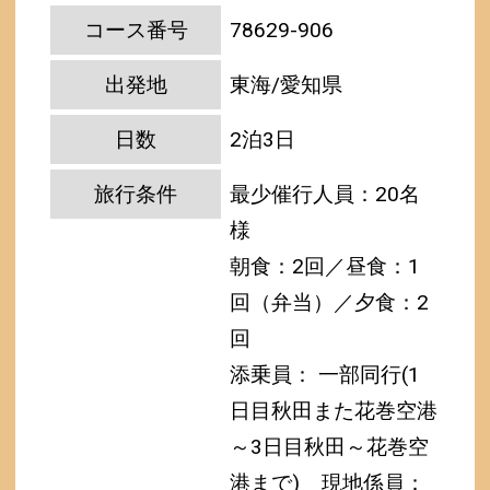
コース番号
78629-906
出発地
東海/愛知県
日数
2泊3日
旅行条件
最少催行人員：20名
様
朝食：2回／昼食：1
回（弁当）／夕食：2
回
添乗員： 一部同行(1
日目秋田また花巻空港
～3日目秋田～花巻空
港まで)
現地係員：