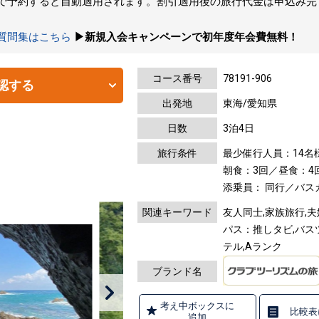
トで予約すると自動適用されます。割引適用後の旅行代金は申込み
の質問集はこちら
▶新規入会キャンペーンで初年度年会費無料！
コース番号
78191-906
認する
出発地
東海/愛知県
日数
3泊4日
旅行条件
最少催行人員：14名
朝食：3回／昼食：4
添乗員： 同行／バス
関連キーワード
友人同士,家族旅行,夫
パス：推しタビ,バス
テル,Aランク
ブランド名
考え中ボックスに
比較表
追加