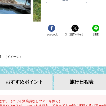
facebook
X（旧Twitter）
LINE
洞」（イメージ）
おすすめ
ポイント
旅行
日程表
ます。（ハワイ添乗員なしツアーを除く）
発日やコースが「キャンセル待ち」であっても一緒に運行するツアーが