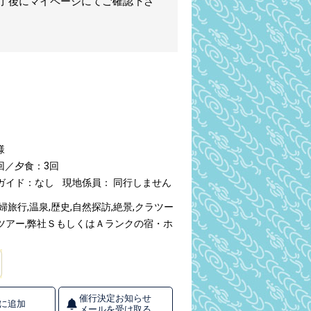
完了後にマイページにてご確認下さ
様
回／夕食：3回
ガイド：なし
現地係員： 同行しません
婦旅行,温泉,歴史,自然探訪,絶景,クラツー
ツアー,弊社ＳもしくはＡランクの宿・ホ
催行決定お知らせ
に追加
メールを受け取る