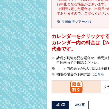
行中止となる場合がございます。
（催行決定した場合は、出発日の
ておりますので、ご安心ください
※ 共同催行ツアーとは
カレンダーをクリックす
カレンダー内の料金は
【
2
代金です。
諸税が別途必要な場合や、幼児旅
申込画面でご確認ください。
（ ）内の表示がない場合は子供
物販の場合の予約方法は
こちら
ク
2名1室
3名1室