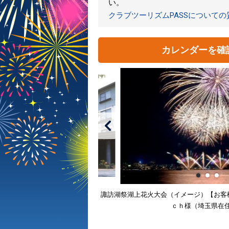
い。
クラブツーリズムPASSについて
カレンダーを確
諏訪湖祭湖上花火大会（イメージ）【お客
ｃｈ様（埼玉県在