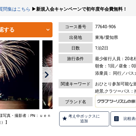
の質問集はこちら
▶新規入会キャンペーンで初年度年会費無料！
コース番号
77640-906
認する
出発地
東海/愛知県
日数
1泊2日
旅行条件
最少催行人員：20名
朝食：1回／昼食：0
添乗員： 同行／バス
関連キーワード
おひとり参加可能な旅,
絶景,クラツーパス：
ブランド名
様写真・撮影者：PN：ｕｅｎ
考え中ボックスに
比較表
追加
住）】