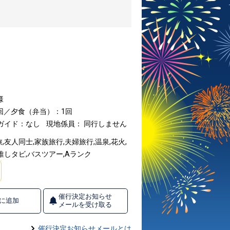
様
回／夕食（弁当）：1回
ガイド：なし
現地係員： 同行しません
友人同士,家族旅行,夫婦旅行,温泉,花火,
推しタビ,バスツアー,Aランク
催行決定お知らせ
に追加
メールを受け取る
催行決定お知らせメールとは