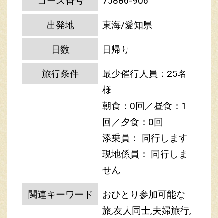
コース番号
75886-906
出発地
東海/愛知県
日数
日帰り
旅行条件
最少催行人員：25名
様
朝食：0回／昼食：1
回／夕食：0回
添乗員： 同行します
現地係員： 同行しま
せん
関連キーワード
おひとり参加可能な
旅,友人同士,夫婦旅行,