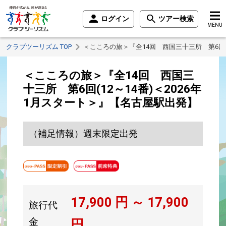
ログイン
ツアー検索
MENU
クラブツーリズム TOP
＜こころの旅＞『全14回 西国三十三所 第6回(
＜こころの旅＞『全14回 西国三
十三所 第6回(12～14番)＜2026年
1月スタート＞』【名古屋駅出発】
（補足情報）週末限定出発
17,900
円 ～
17,900
旅行代
金
円