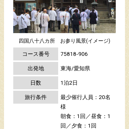
四国八十八カ所 お参り風景(イメージ)
コース番号
75818-906
出発地
東海/愛知県
日数
1泊2日
旅行条件
最少催行人員：20名
様
朝食：1回／昼食：1
回／夕食：1回