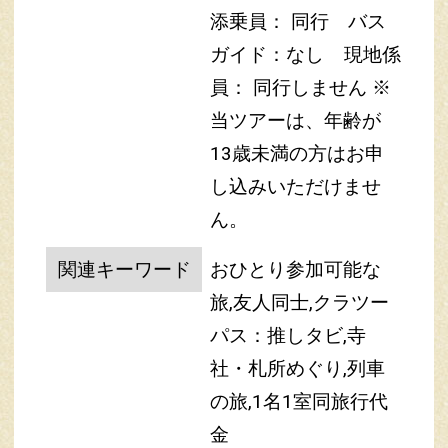
添乗員： 同行 バス
ガイド：なし
現地係
員： 同行しません
※
当ツアーは、年齢が
13歳未満の方はお申
し込みいただけませ
ん。
関連キーワード
おひとり参加可能な
旅,友人同士,クラツー
パス：推しタビ,寺
社・札所めぐり,列車
の旅,1名1室同旅行代
金