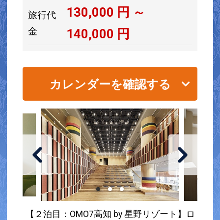
130,000
円 ～
旅行代
金
140,000
円
カレンダーを確認する
【２泊目：OMO7高知 by 星野リゾート】ロ