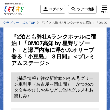
ログイン
ツアー検索
MENU
クラブツーリズム TOP
『2泊とも弊社Aランクホテルに宿泊！「OMO7
『2泊とも弊社Aランクホテルに宿
泊！「OMO7高知 by 星野リゾー
ト」と瀬戸内海に浮かぶオリーブ
香る「小豆島」 ３日間』＜プレミ
アムステージ＞
（補足情報）往復新幹線のぞみ号グリー
ン車利用（名古屋⇔岡山間） かつおの
タタキやひしお丼などご当地グルメもお
楽しみ♪