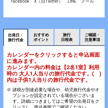
facebook
X（旧Twitter）
LINE
メール
おすすめ
旅行
ご確認・
出発日・
ポイント
日程表
注意事項
旅行代金
カレンダーをクリックすると申込画面
に進みます。
カレンダー内の料金は
【
2名1室
】利用
時の 大人1人当りの旅行代金です。
( )
内は子供1人当りの旅行代金です。
諸税が別途必要な場合や、幼児旅行代金やオ
プションが設定されている場合がございま
す。詳細につきましてはご希望の出発日をク
リックし、申込画面でご確認ください。