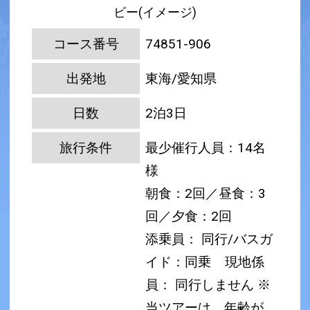
ビー(イメージ)
コース番号
74851-906
出発地
東海/愛知県
日数
2泊3日
旅行条件
最少催行人員：14名
様
朝食：2回／昼食：3
回／夕食：2回
添乗員： 同行/バスガ
イド：同乗
現地係
員： 同行しません
※
当ツアーは、年齢が