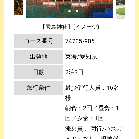
【嚴島神社】(イメージ)
コース番号
74705-906
出発地
東海/愛知県
日数
2泊3日
旅行条件
最少催行人員：16名
様
朝食：2回／昼食：1
回／夕食：1回
添乗員： 同行/バスガ
イド：なし
現地係