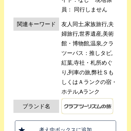
員： 同行しません
関連キーワード
友人同士,家族旅行,夫
婦旅行,世界遺産,美術
館・博物館,温泉,クラ
ツーパス：推しタビ,
紅葉,寺社・札所めぐ
り,列車の旅,弊社Ｓも
しくはＡランクの宿・
ホテル,Aランク
ブランド名
考え中ボックスに追加