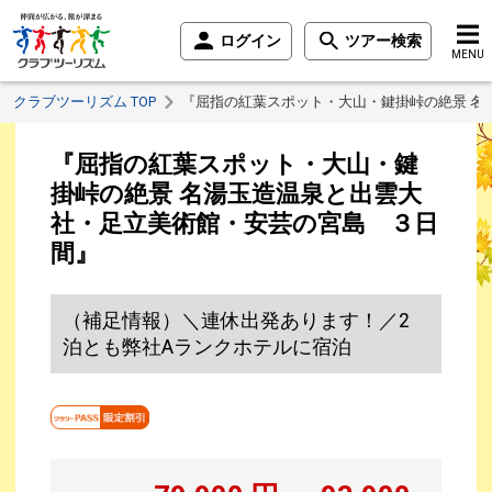
ログイン
ツアー検索
MENU
クラブツーリズム TOP
『屈指の紅葉スポット・大山・鍵掛峠の絶景 名
『屈指の紅葉スポット・大山・鍵
掛峠の絶景 名湯玉造温泉と出雲大
社・足立美術館・安芸の宮島 ３日
間』
（補足情報）＼連休出発あります！／2
泊とも弊社Aランクホテルに宿泊