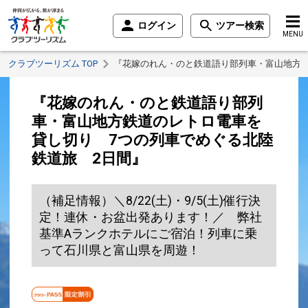
ログイン
ツアー検索
MENU
クラブツーリズム TOP
『花嫁のれん・のと鉄道語り部列車・富山地方鉄
『花嫁のれん・のと鉄道語り部列
車・富山地方鉄道のレトロ電車を
貸し切り 7つの列車でめぐる北陸
鉄道旅 2日間』
（補足情報）＼8/22(土)・9/5(土)催行決
定！連休・お盆出発あります！／ 弊社
基準Aランクホテルにご宿泊！列車に乗
って石川県と富山県を周遊！