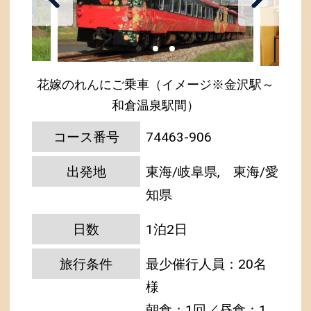
花嫁のれんにご乗車（イメージ※金沢駅～
和倉温泉駅間）
コース番号
74463-906
出発地
東海/岐阜県, 東海/愛
知県
日数
1泊2日
旅行条件
最少催行人員：20名
様
朝食：1回／昼食：1