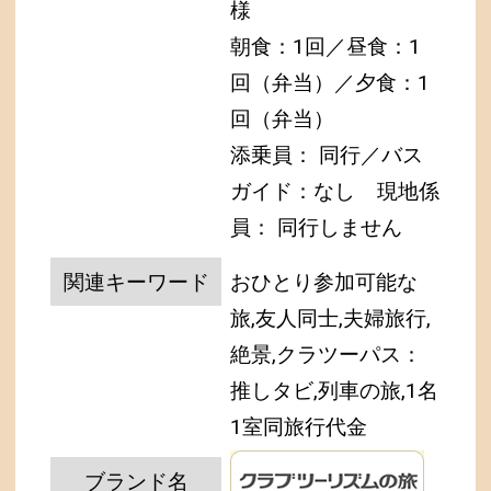
様
朝食：1回／昼食：1
回（弁当）／夕食：1
回（弁当）
添乗員： 同行／バス
ガイド：なし
現地係
員： 同行しません
関連キーワード
おひとり参加可能な
旅,友人同士,夫婦旅行,
絶景,クラツーパス：
推しタビ,列車の旅,1名
1室同旅行代金
ブランド名