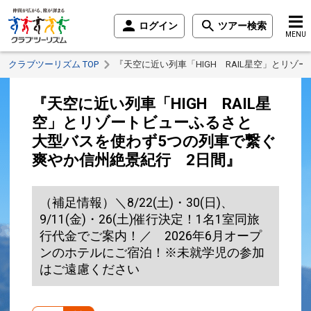
ログイン
ツアー検索
MENU
クラブツーリズム TOP
『天空に近い列車「HIGH RAIL星空」とリ
『天空に近い列車「HIGH RAIL星
空」とリゾートビューふるさと
大型バスを使わず5つの列車で繋ぐ
爽やか信州絶景紀行 2日間』
（補足情報）＼8/22(土)・30(日)、
9/11(金)・26(土)催行決定！1名1室同旅
行代金でご案内！／ 2026年6月オープ
ンのホテルにご宿泊！※未就学児の参加
はご遠慮ください