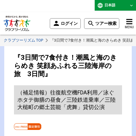
日本語
ログイン
ツアー検索
MENU
クラブツーリズム TOP
『3日間で7食付き！潮風と海のきらめき 笑顔あ
『3日間で7食付き！潮風と海のき
らめき 笑顔あふれる三陸海岸の
旅 3日間』
（補足情報）往復航空機FDA利用／泳ぐ
ホタテ御膳の昼食／三陸鉄道乗車／三陸
大槌町の郷土芸能「虎舞」貸切公演