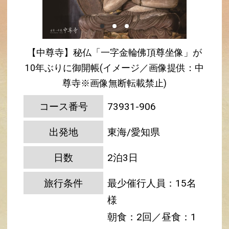
【中尊寺】秘仏「一字金輪佛頂尊坐像」が
10年ぶりに御開帳(イメージ／画像提供：中
尊寺※画像無断転載禁止)
コース番号
73931-906
出発地
東海/愛知県
日数
2泊3日
旅行条件
最少催行人員：15名
様
朝食：2回／昼食：1