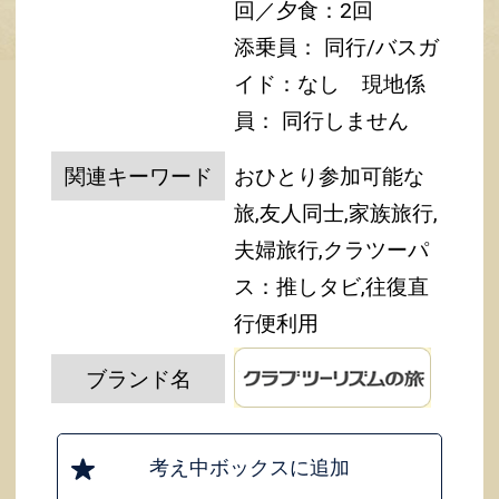
回／夕食：2回
添乗員： 同行/バスガ
イド：なし
現地係
員： 同行しません
関連キーワード
おひとり参加可能な
旅,友人同士,家族旅行,
夫婦旅行,クラツーパ
ス：推しタビ,往復直
行便利用
ブランド名
考え中ボックスに追加