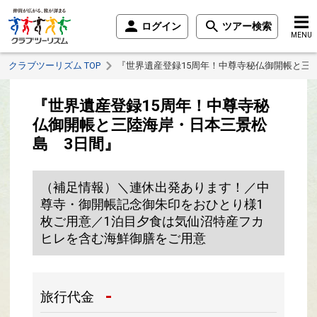
ログイン
ツアー検索
MENU
クラブツーリズム TOP
『世界遺産登録15周年！中尊寺秘仏御開帳と三
『世界遺産登録15周年！中尊寺秘
仏御開帳と三陸海岸・日本三景松
島 3日間』
（補足情報）＼連休出発あります！／中
尊寺・御開帳記念御朱印をおひとり様1
枚ご用意／1泊目夕食は気仙沼特産フカ
ヒレを含む海鮮御膳をご用意
-
旅行代金