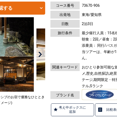
コース番号
73670-906
認する
出発地
東海/愛知県
日数
2泊3日
旅行条件
最少催行人員：15名
朝食：2回／昼食：2
添乗員： 同行/バス
当ツアーは、年齢が
ん。
関連キーワード
おひとり参加可能な旅,
メ,歴史,自然探訪,絶
テージ,期間限定・特
テル,Sランク
ブランド名
ーシブのお宿で優雅なひととき
イメージ)
考え中ボックスに
比較表
追加