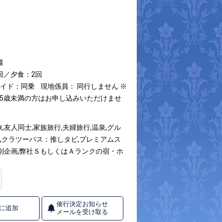
様
回／夕食：2回
ガイド：同乗
現地係員： 同行しません
※
15歳未満の方はお申し込みいただけませ
友人同士,家族旅行,夫婦旅行,温泉,グル
景,クラツーパス：推しタビ,プレミアムス
別企画,弊社ＳもしくはＡランクの宿・ホ
催行決定お知らせ
に追加
メールを受け取る