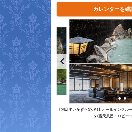
カレンダーを確
【別邸すいかずら(忍冬)】オールインクル
を(露天風呂・ロビー