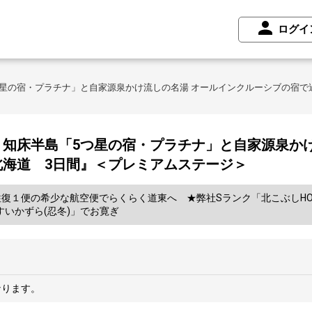
ログイ
星の宿・プラチナ」と自家源泉かけ流しの名湯 オールインクルーシブの宿で
知床半島「5つ星の宿・プラチナ」と自家源泉かけ
北海道 3日間』＜プレミアムステージ＞
１便の希少な航空便でらくらく道東へ ★弊社Sランク「北こぶしHOTEL
すいかずら(忍冬)」でお寛ぎ
なります。