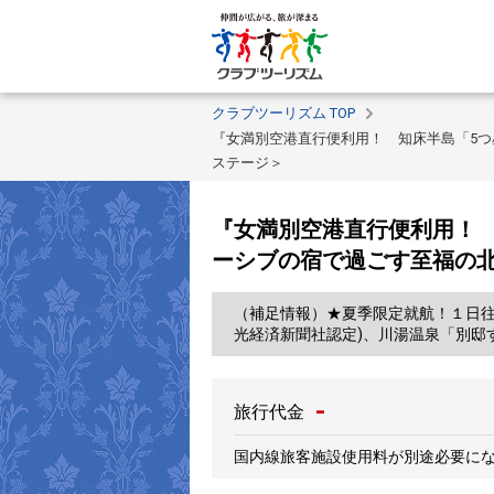
クラブツーリズム TOP
『女満別空港直行便利用！ 知床半島「5つ
ステージ＞
『女満別空港直行便利用！ 
ーシブの宿で過ごす至福の
（補足情報）★夏季限定就航！１日往復
光経済新聞社認定)、川湯温泉「別邸
-
旅行代金
国内線旅客施設使用料が別途必要に