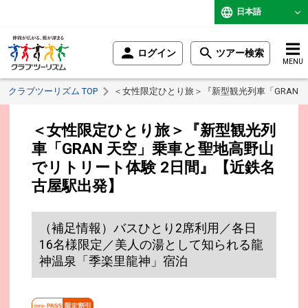
日本語
ログイン
ツアー検索
MENU
クラブツーリズム TOP
＜女性限定ひとり旅＞『新型観光列車「GRAN 
＜女性限定ひとり旅＞『新型観光列
車「GRAN 天空」乗車と聖地高野山
でリトリート体験 2日間』【近鉄名
古屋駅出発】
（補足情報）バスひとり2席利用／各日
16名様限定／美人の湯として知られる龍
神温泉「季楽里龍神」宿泊